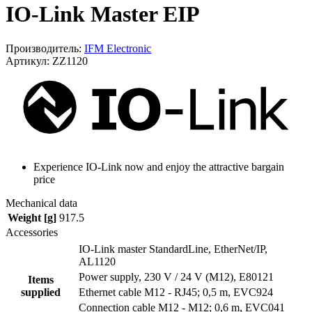
IO-Link Master EIP
Производитель:
IFM Electronic
Артикул: ZZ1120
Experience IO-Link now and enjoy the attractive bargain
price
Mechanical data
Weight [g]
917.5
Accessories
IO-Link master StandardLine, EtherNet/IP,
AL1120
Power supply, 230 V / 24 V (M12), E80121
Items
supplied
Ethernet cable M12 - RJ45; 0,5 m, EVC924
Connection cable M12 - M12; 0,6 m, EVC041