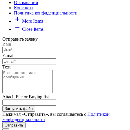
О компании
Контакты
Политика конфиденциальности
add
More Items
remove
Close Items
Отправить заявку
Имя
E-mail
Text
Attach File or Buying list
Загрузить файл
Нажимая «Отправить», вы соглашаетесь с
Политикой
конфиденциальности
Отправить