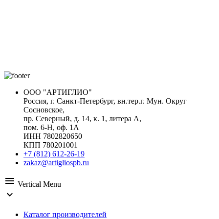
ООО "АРТИГЛИО"
Россия, г. Санкт-Петербург, вн.тер.г. Мун. Округ
Сосновское,
пр. Северный, д. 14, к. 1, литера А,
пом. 6-Н, оф. 1А
ИНН 7802820650
КПП 780201001
+7 (812) 612-26-19
zakaz@artigliospb.ru
menu
Vertical Menu
expand_more
Каталог производителей