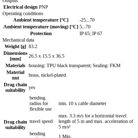
Outputs
Electrical design
PNP
Operating conditions
Ambient temperature [°C]
-25...70
Ambient temperature (moving) [°C]
5...70
Protection
IP 65; IP 67
Mechanical data
Weight [g]
83.2
Dimensions
26.5 x 15.5 x 36.5
[mm]
Materials
housing: TPU black transparent; Sealing: FKM
Material
brass, nickel-plated
nut
Drag chain
yes
suitability
bending
radius for
min. 10 x cable diameter
flexible use
max. 3.3 m/s for a horizontal travel
travel speed
length of 5 m and max. acceleration of
Drag chain
5 m/s²
suitability
bending
1 Mio.