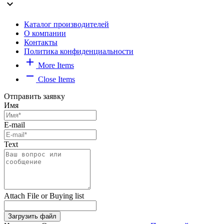
expand_more
Каталог производителей
О компании
Контакты
Политика конфиденциальности
add
More Items
remove
Close Items
Отправить заявку
Имя
E-mail
Text
Attach File or Buying list
Загрузить файл