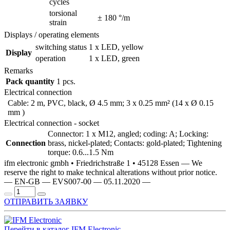
cycles
torsional
± 180 °/m
strain
Displays / operating elements
switching status
1 x LED, yellow
Display
operation
1 x LED, green
Remarks
Pack quantity
1 pcs.
Electrical connection
Cable: 2 m, PVC, black, Ø 4.5 mm; 3 x 0.25 mm² (14 x Ø 0.15
mm )
Electrical connection - socket
Connector: 1 x M12, angled; coding: A; Locking:
Connection
brass, nickel-plated; Contacts: gold-plated; Tightening
torque: 0.6...1.5 Nm
ifm electronic gmbh • Friedrichstraße 1 • 45128 Essen — We
reserve the right to make technical alterations without prior notice.
— EN-GB — EVS007-00 — 05.11.2020 —
ОТПРАВИТЬ ЗАЯВКУ
Перейти в каталог IFM Electronic