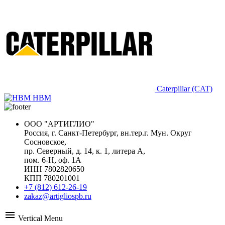
Caterpillar (CAT)
HBM
ООО "АРТИГЛИО"
Россия, г. Санкт-Петербург, вн.тер.г. Мун. Округ
Сосновское,
пр. Северный, д. 14, к. 1, литера А,
пом. 6-Н, оф. 1А
ИНН 7802820650
КПП 780201001
+7 (812) 612-26-19
zakaz@artigliospb.ru
menu
Vertical Menu