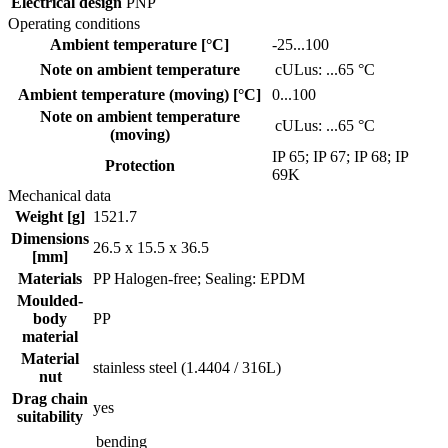
Electrical design
PNP
Operating conditions
Ambient temperature [°C]
-25...100
Note on ambient temperature
cULus: ...65 °C
Ambient temperature (moving) [°C]
0...100
Note on ambient temperature
cULus: ...65 °C
(moving)
IP 65; IP 67; IP 68; IP
Protection
69K
Mechanical data
Weight [g]
1521.7
Dimensions
26.5 x 15.5 x 36.5
[mm]
Materials
PP Halogen-free; Sealing: EPDM
Moulded-
body
PP
material
Material
stainless steel (1.4404 / 316L)
nut
Drag chain
yes
suitability
bending