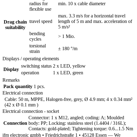
radius for
min. 10 x cable diameter
flexible use
max. 3.3 m/s for a horizontal travel
travel speed
length of 5 m and max. acceleration of
Drag chain
5 m/s²
suitability
bending
> 1 Mio.
cycles
torsional
± 180 °/m
strain
Displays / operating elements
switching status
2 x LED, yellow
Display
operation
1 x LED, green
Remarks
Pack quantity
1 pcs.
Electrical connection
Cable: 50 m, MPPE, Halogen-free, grey, Ø 4.9 mm; 4 x 0.34 mm²
(42 x Ø 0.1 mm )
Electrical connection - socket
Connector: 1 x M12, angled; coding: A; Moulded
Connection
body: PP; Locking: stainless steel (1.4404 / 316L);
Contacts: gold-plated; Tightening torque: 0.6...1.5 Nm
ifm electronic gmbh • Friedrichstraße 1 • 45128 Essen — We