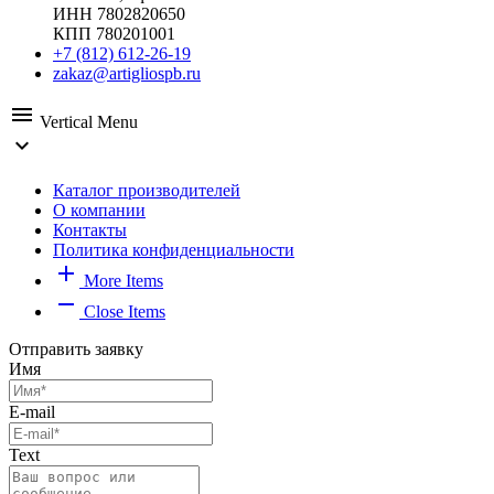
ИНН 7802820650
КПП 780201001
+7 (812) 612-26-19
zakaz@artigliospb.ru
menu
Vertical Menu
expand_more
Каталог производителей
О компании
Контакты
Политика конфиденциальности
add
More Items
remove
Close Items
Отправить заявку
Имя
E-mail
Text