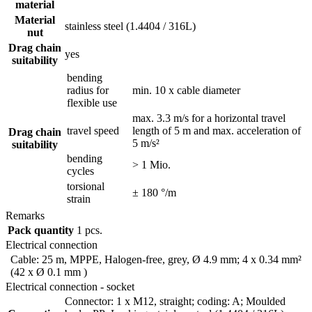
material
Material
stainless steel (1.4404 / 316L)
nut
Drag chain
yes
suitability
bending
radius for
min. 10 x cable diameter
flexible use
max. 3.3 m/s for a horizontal travel
travel speed
length of 5 m and max. acceleration of
Drag chain
5 m/s²
suitability
bending
> 1 Mio.
cycles
torsional
± 180 °/m
strain
Remarks
Pack quantity
1 pcs.
Electrical connection
Cable: 25 m, MPPE, Halogen-free, grey, Ø 4.9 mm; 4 x 0.34 mm²
(42 x Ø 0.1 mm )
Electrical connection - socket
Connector: 1 x M12, straight; coding: A; Moulded