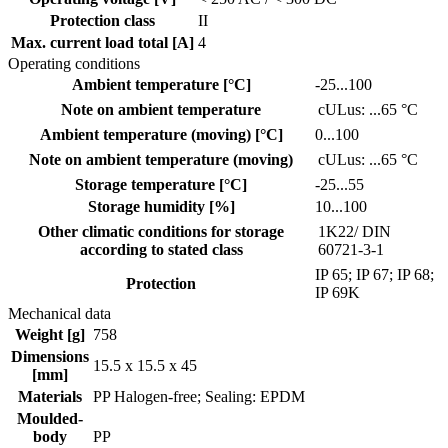
Protection class
II
Max. current load total [A]
4
Operating conditions
Ambient temperature [°C]
-25...100
Note on ambient temperature
cULus: ...65 °C
Ambient temperature (moving) [°C]
0...100
Note on ambient temperature (moving)
cULus: ...65 °C
Storage temperature [°C]
-25...55
Storage humidity [%]
10...100
Other climatic conditions for storage
1K22/ DIN
according to stated class
60721-3-1
IP 65; IP 67; IP 68;
Protection
IP 69K
Mechanical data
Weight [g]
758
Dimensions
15.5 x 15.5 x 45
[mm]
Materials
PP Halogen-free; Sealing: EPDM
Moulded-
body
PP