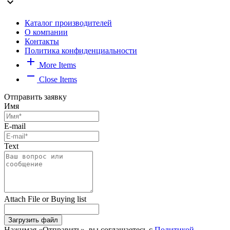
expand_more
Каталог производителей
О компании
Контакты
Политика конфиденциальности
add
More Items
remove
Close Items
Отправить заявку
Имя
E-mail
Text
Attach File or Buying list
Загрузить файл
Нажимая «Отправить», вы соглашаетесь с
Политикой