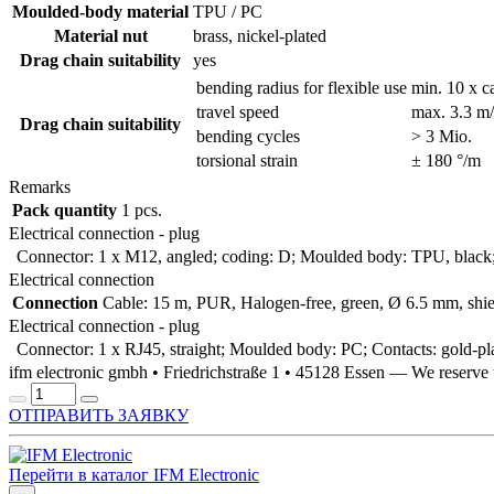
Moulded-body material
TPU / PC
Material nut
brass, nickel-plated
Drag chain suitability
yes
bending radius for flexible use
min. 10 x c
travel speed
max. 3.3 m/s
Drag chain suitability
bending cycles
> 3 Mio.
torsional strain
± 180 °/m
Remarks
Pack quantity
1 pcs.
Electrical connection - plug
Connector: 1 x M12, angled; coding: D; Moulded body: TPU, black; L
Electrical connection
Connection
Cable: 15 m, PUR, Halogen-free, green, Ø 6.5 mm, sh
Electrical connection - plug
Connector: 1 x RJ45, straight; Moulded body: PC; Contacts: gold-pl
ifm electronic gmbh • Friedrichstraße 1 • 45128 Essen — We reser
ОТПРАВИТЬ ЗАЯВКУ
Перейти в каталог IFM Electronic