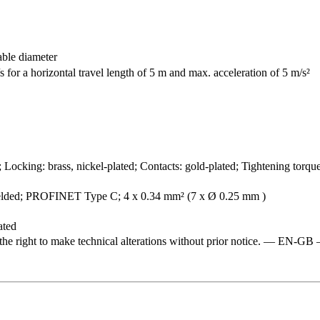
able diameter
 for a horizontal travel length of 5 m and max. acceleration of 5 m/s²
ocking: brass, nickel-plated; Contacts: gold-plated; Tightening torque
ielded; PROFINET Type C; 4 x 0.34 mm² (7 x Ø 0.25 mm )
ated
ve the right to make technical alterations without prior notice. —