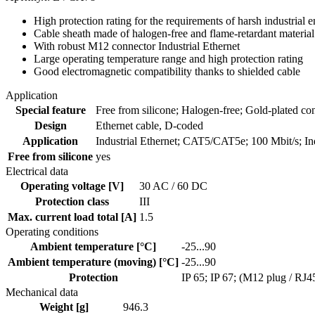
High protection rating for the requirements of harsh industrial 
Cable sheath made of halogen-free and flame-retardant material
With robust M12 connector Industrial Ethernet
Large operating temperature range and high protection rating
Good electromagnetic compatibility thanks to shielded cable
Application
Special feature
Free from silicone; Halogen-free; Gold-plated con
Design
Ethernet cable, D-coded
Application
Industrial Ethernet; CAT5/CAT5e; 100 Mbit/s; Indu
Free from silicone
yes
Electrical data
Operating voltage [V]
30 AC / 60 DC
Protection class
III
Max. current load total [A]
1.5
Operating conditions
Ambient temperature [°C]
-25...90
Ambient temperature (moving) [°C]
-25...90
Protection
IP 65; IP 67; (M12 plug / RJ45
Mechanical data
Weight [g]
946.3