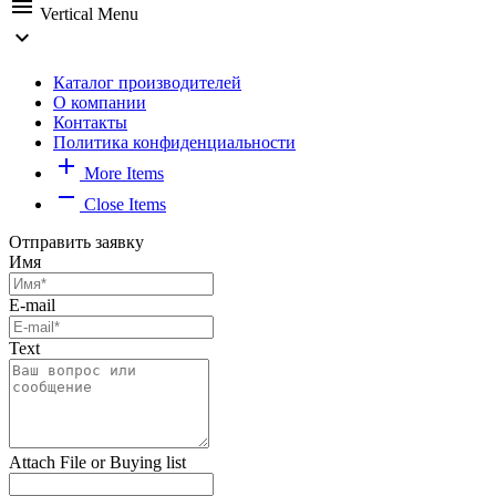
menu
Vertical Menu
expand_more
Каталог производителей
О компании
Контакты
Политика конфиденциальности
add
More Items
remove
Close Items
Отправить заявку
Имя
E-mail
Text
Attach File or Buying list