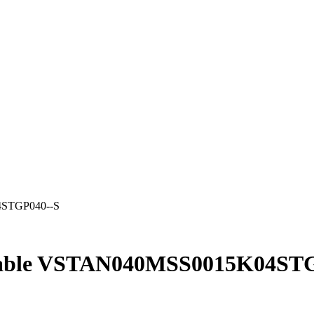
4STGP040--S
 cable VSTAN040MSS0015K04ST