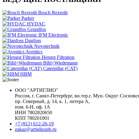
Bosch Rexroth
Parker
HYDAC
Grundfos
IFM Electronic
Danfoss
Novotechnik
Aventics
Hengst Filtration
Bihl+Wiedemann
Caterpillar (CAT)
HBM
ООО "АРТИГЛИО"
Россия, г. Санкт-Петербург, вн.тер.г. Мун. Округ Сосновс
пр. Северный, д. 14, к. 1, литера А,
пом. 6-Н, оф. 1А
ИНН 7802820650
КПП 780201001
+7 (812) 612-26-19
zakaz@artigliospb.ru