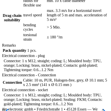
radius for
min. 10 x cable diameter
flexible use
max. 3.3 m/s for a horizontal travel
travel speed
length of 5 m and max. acceleration of
Drag chain
5 m/s²
suitability
bending
> 5 Mio.
cycles
torsional
± 180 °/m
strain
Remarks
Pack quantity
1 pcs.
Electrical connection - plug
Connector: 1 x M12, straight; coding: L; Moulded body: TPU,
orange; Locking: brass, nickel-plated; Contacts: gold-plated;
Tightening torque: 0.6...1.2 Nm
Electrical connection - Connection
Cable: 10 m, PUR, Halogen-free, grey, Ø 10.1 mm; 5
Connection
x 2.5 mm² (141 x Ø 0.15 mm )
Electrical connection - socket
Connector: 1 x M12, straight; coding: L; Moulded body: TPU,
orange; Locking: brass, nickel-plated; Sealing: FKM; Contacts:
gold-plated; Tightening torque: 0.6...1.2 Nm
ifm electronic gmbh • Friedrichstraße 1 • 45128 Essen — We