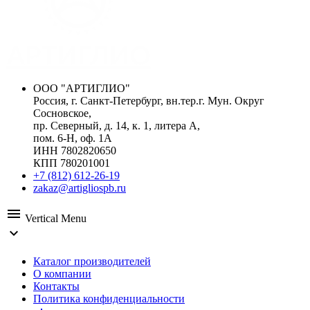
ООО "АРТИГЛИО"
Россия, г. Санкт-Петербург, вн.тер.г. Мун. Округ
Сосновское,
пр. Северный, д. 14, к. 1, литера А,
пом. 6-Н, оф. 1А
ИНН 7802820650
КПП 780201001
+7 (812) 612-26-19
zakaz@artigliospb.ru
menu
Vertical Menu
expand_more
Каталог производителей
О компании
Контакты
Политика конфиденциальности