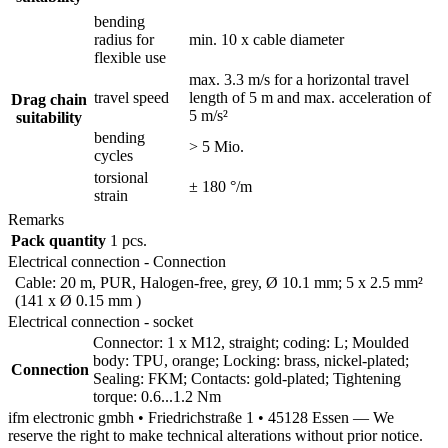
bending
radius for
min. 10 x cable diameter
flexible use
max. 3.3 m/s for a horizontal travel
travel speed
length of 5 m and max. acceleration of
Drag chain
5 m/s²
suitability
bending
> 5 Mio.
cycles
torsional
± 180 °/m
strain
Remarks
Pack quantity
1 pcs.
Electrical connection - Connection
Cable: 20 m, PUR, Halogen-free, grey, Ø 10.1 mm; 5 x 2.5 mm²
(141 x Ø 0.15 mm )
Electrical connection - socket
Connector: 1 x M12, straight; coding: L; Moulded
body: TPU, orange; Locking: brass, nickel-plated;
Connection
Sealing: FKM; Contacts: gold-plated; Tightening
torque: 0.6...1.2 Nm
ifm electronic gmbh • Friedrichstraße 1 • 45128 Essen — We
reserve the right to make technical alterations without prior notice.