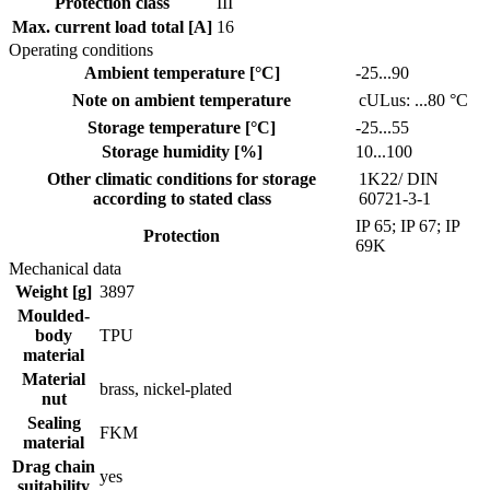
Protection class
III
Max. current load total [A]
16
Operating conditions
Ambient temperature [°C]
-25...90
Note on ambient temperature
cULus: ...80 °C
Storage temperature [°C]
-25...55
Storage humidity [%]
10...100
Other climatic conditions for storage
1K22/ DIN
according to stated class
60721-3-1
IP 65; IP 67; IP
Protection
69K
Mechanical data
Weight [g]
3897
Moulded-
body
TPU
material
Material
brass, nickel-plated
nut
Sealing
FKM
material
Drag chain
yes
suitability