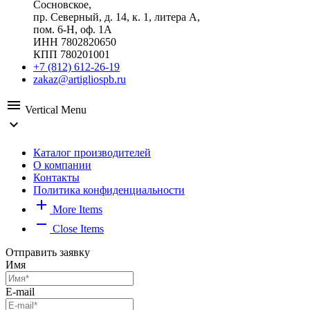
Сосновское,
пр. Северный, д. 14, к. 1, литера А,
пом. 6-Н, оф. 1А
ИНН 7802820650
КПП 780201001
+7 (812) 612-26-19
zakaz@artigliospb.ru
menu
Vertical Menu
expand_more
Каталог производителей
О компании
Контакты
Политика конфиденциальности
add
More Items
remove
Close Items
Отправить заявку
Имя
E-mail