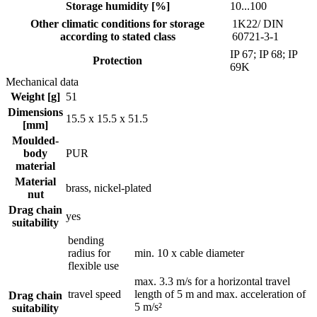
Storage humidity [%]
10...100
Other climatic conditions for storage
1K22/ DIN
according to stated class
60721-3-1
IP 67; IP 68; IP
Protection
69K
Mechanical data
Weight [g]
51
Dimensions
15.5 x 15.5 x 51.5
[mm]
Moulded-
body
PUR
material
Material
brass, nickel-plated
nut
Drag chain
yes
suitability
bending
radius for
min. 10 x cable diameter
flexible use
max. 3.3 m/s for a horizontal travel
travel speed
length of 5 m and max. acceleration of
Drag chain
5 m/s²
suitability