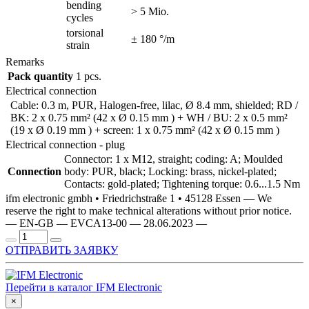
bending
> 5 Mio.
cycles
torsional
± 180 °/m
strain
Remarks
Pack quantity
1 pcs.
Electrical connection
Cable: 0.3 m, PUR, Halogen-free, lilac, Ø 8.4 mm, shielded; RD /
BK: 2 x 0.75 mm² (42 x Ø 0.15 mm ) + WH / BU: 2 x 0.5 mm²
(19 x Ø 0.19 mm ) + screen: 1 x 0.75 mm² (42 x Ø 0.15 mm )
Electrical connection - plug
Connector: 1 x M12, straight; coding: A; Moulded
Connection
body: PUR, black; Locking: brass, nickel-plated;
Contacts: gold-plated; Tightening torque: 0.6...1.5 Nm
ifm electronic gmbh • Friedrichstraße 1 • 45128 Essen — We
reserve the right to make technical alterations without prior notice.
— EN-GB — EVCA13-00 — 28.06.2023 —
ОТПРАВИТЬ ЗАЯВКУ
Перейти в каталог IFM Electronic
×