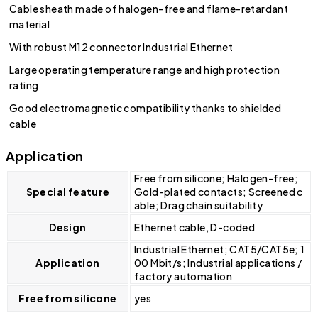
Cable sheath made of halogen-free and flame-retardant
material
With robust M12 connector Industrial Ethernet
Large operating temperature range and high protection
rating
Good electromagnetic compatibility thanks to shielded
cable
Application
Free from silicone; Halogen-free;
Special feature
Gold-plated contacts; Screened c
able; Drag chain suitability
Design
Ethernet cable, D-coded
Industrial Ethernet; CAT5/CAT5e; 1
Application
00 Mbit/s; Industrial applications /
factory automation
Free from silicone
yes