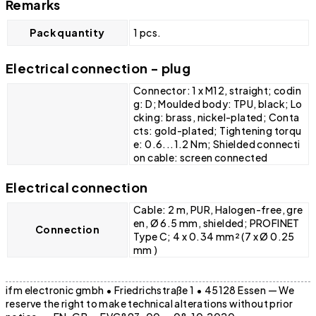
Remarks
Pack quantity
1 pcs.
Electrical connection - plug
Connector: 1 x M12, straight; codin
g: D; Moulded body: TPU, black; Lo
cking: brass, nickel-plated; Conta
cts: gold-plated; Tightening torqu
e: 0.6...1.2 Nm; Shielded connecti
on cable: screen connected
Electrical connection
Cable: 2 m, PUR, Halogen-free, gre
en, Ø 6.5 mm, shielded; PROFINET
Connection
Type C; 4 x 0.34 mm² (7 x Ø 0.25
mm )
ifm electronic gmbh • Friedrichstraße 1 • 45128 Essen — We
reserve the right to make technical alterations without prior