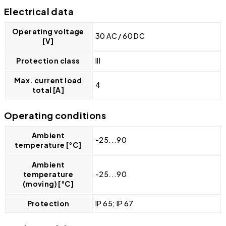
Electrical data
Operating voltage
30 AC / 60 DC
[V]
Protection class
III
Max. current load
4
total [A]
Operating conditions
Ambient
-25...90
temperature [°C]
Ambient
temperature
-25...90
(moving) [°C]
Protection
IP 65; IP 67