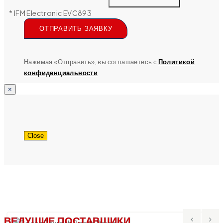
* IFM Electronic EVC893
ОТПРАВИТЬ ЗАЯВКУ
Нажимая «Отправить», вы соглашаетесь с
Политикой
конфиденциальности
×
Close
ВЕДУЩИЕ ПОСТАВЩИКИ
Bosch Rexroth