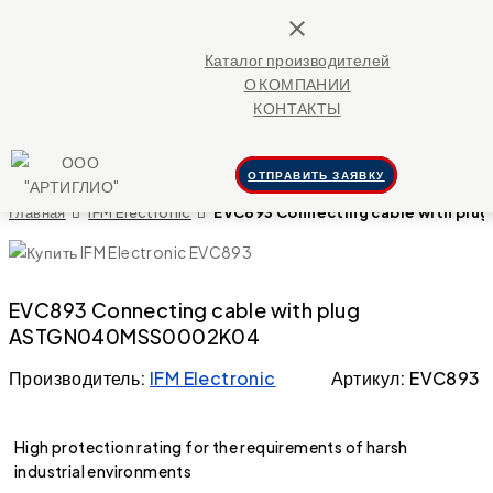
close
Каталог производителей
О КОМПАНИИ
КОНТАКТЫ
ОТПРАВИТЬ ЗАЯВКУ
Главная
IFM Electronic
EVC893 Connecting cable with p
EVC893 Connecting cable with plug
ASTGN040MSS0002K04
Производитель:
IFM Electronic
Артикул: EVC893
High protection rating for the requirements of harsh
industrial environments