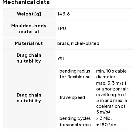
Mechanical data
Weight [g]
143.6
Moulded-body
TPU
material
Material nut
brass, nickel-plated
Drag chain
yes
suitability
bending radius
min. 10 x cable
for flexible use
diameter
max. 3.3 m/s f
or a horizontal t
ravel length of
Drag chain
travel speed
5 m and max. a
suitability
cceleration of
5 m/s²
bending cycles
> 3 Mio.
torsional strain
± 180 °/m