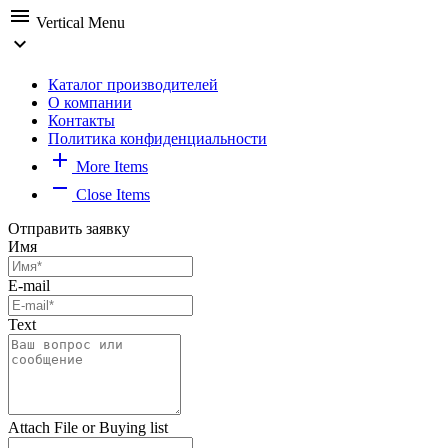
menu
Vertical Menu
expand_more
Каталог производителей
О компании
Контакты
Политика конфиденциальности
add
More Items
remove
Close Items
Отправить заявку
Имя
E-mail
Text
Attach File or Buying list