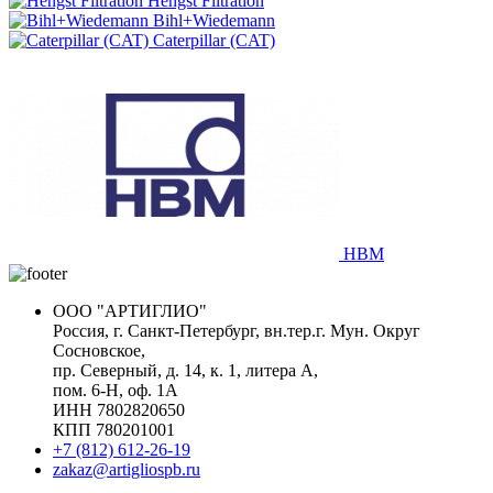
Hengst Filtration
Bihl+Wiedemann
Caterpillar (CAT)
HBM
ООО "АРТИГЛИО"
Россия, г. Санкт-Петербург, вн.тер.г. Мун. Округ
Сосновское,
пр. Северный, д. 14, к. 1, литера А,
пом. 6-Н, оф. 1А
ИНН 7802820650
КПП 780201001
+7 (812) 612-26-19
zakaz@artigliospb.ru