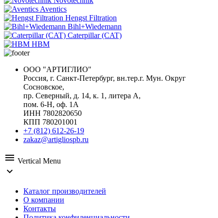
Novotechnik
Aventics
Hengst Filtration
Bihl+Wiedemann
Caterpillar (CAT)
HBM
ООО "АРТИГЛИО"
Россия, г. Санкт-Петербург, вн.тер.г. Мун. Округ
Сосновское,
пр. Северный, д. 14, к. 1, литера А,
пом. 6-Н, оф. 1А
ИНН 7802820650
КПП 780201001
+7 (812) 612-26-19
zakaz@artigliospb.ru
menu
Vertical Menu
expand_more
Каталог производителей
О компании
Контакты
Политика конфиденциальности