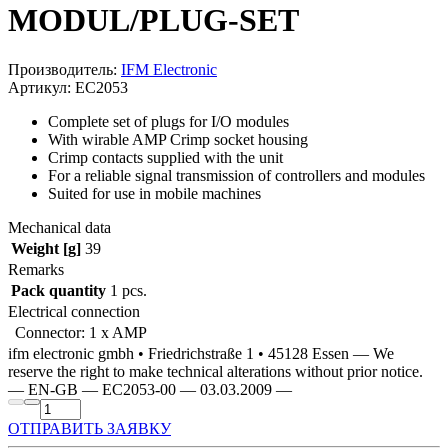
MODUL/PLUG-SET
Производитель:
IFM Electronic
Артикул: EC2053
Complete set of plugs for I/O modules
With wirable AMP Crimp socket housing
Crimp contacts supplied with the unit
For a reliable signal transmission of controllers and modules
Suited for use in mobile machines
Mechanical data
Weight [g]
39
Remarks
Pack quantity
1 pcs.
Electrical connection
Connector: 1 x AMP
ifm electronic gmbh • Friedrichstraße 1 • 45128 Essen — We
reserve the right to make technical alterations without prior notice.
— EN-GB — EC2053-00 — 03.03.2009 —
ОТПРАВИТЬ ЗАЯВКУ