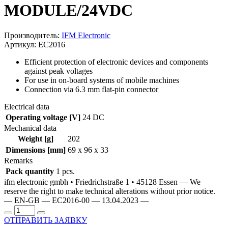
MODULE/24VDC
Производитель:
IFM Electronic
Артикул: EC2016
Efficient protection of electronic devices and components
against peak voltages
For use in on-board systems of mobile machines
Connection via 6.3 mm flat-pin connector
Electrical data
Operating voltage [V]
24 DC
Mechanical data
Weight [g]
202
Dimensions [mm]
69 x 96 x 33
Remarks
Pack quantity
1 pcs.
ifm electronic gmbh • Friedrichstraße 1 • 45128 Essen — We
reserve the right to make technical alterations without prior notice.
— EN-GB — EC2016-00 — 13.04.2023 —
ОТПРАВИТЬ ЗАЯВКУ