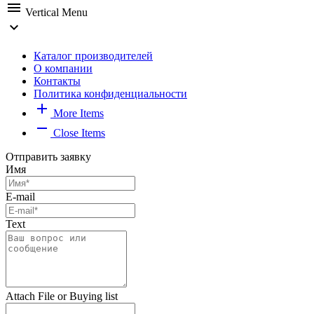
menu
Vertical Menu
expand_more
Каталог производителей
О компании
Контакты
Политика конфиденциальности
add
More Items
remove
Close Items
Отправить заявку
Имя
E-mail
Text
Attach File or Buying list