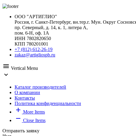
ООО "АРТИГЛИО"
Россия, г. Санкт-Петербург, вн.тер.г. Мун. Округ Сосновс
пр. Северный, д. 14, к. 1, литера А,
пом. 6-Н, оф. 1А
ИНН 7802820650
КПП 780201001
+7 (812) 612-26-19
zakaz@artigliospb.ru
menu
Vertical Menu
expand_more
Каталог производителей
О компании
Контакты
Политика конфиденциальности
add
More Items
remove
Close Items
Отправить заявку