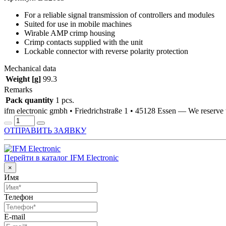
For a reliable signal transmission of controllers and modules
Suited for use in mobile machines
Wirable AMP crimp housing
Crimp contacts supplied with the unit
Lockable connector with reverse polarity protection
Mechanical data
Weight [g]
99.3
Remarks
Pack quantity
1 pcs.
ifm electronic gmbh • Friedrichstraße 1 • 45128 Essen — We reserv
ОТПРАВИТЬ ЗАЯВКУ
Перейти в каталог IFM Electronic
×
Имя
Телефон
E-mail