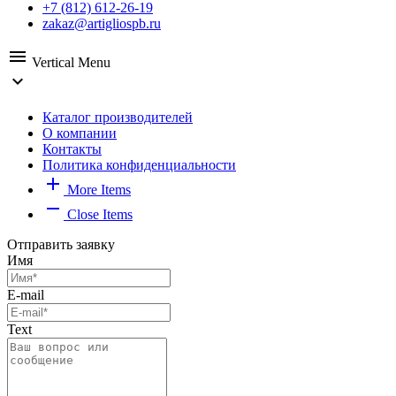
+7 (812) 612-26-19
zakaz@artigliospb.ru
menu
Vertical Menu
expand_more
Каталог производителей
О компании
Контакты
Политика конфиденциальности
add
More Items
remove
Close Items
Отправить заявку
Имя
E-mail
Text