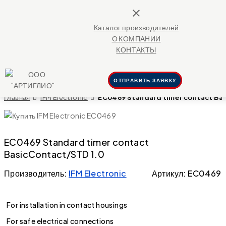
close
Каталог производителей
О КОМПАНИИ
КОНТАКТЫ
ОТПРАВИТЬ ЗАЯВКУ
Главная
IFM Electronic
EC0469 Standard timer contact Ba
EC0469 Standard timer contact
BasicContact/STD 1.0
Производитель:
IFM Electronic
Артикул: EC0469
For installation in contact housings
For safe electrical connections