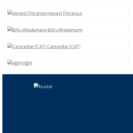
Hengst Filtration
Bihl+Wiedemann
Caterpillar (CAT)
HBM