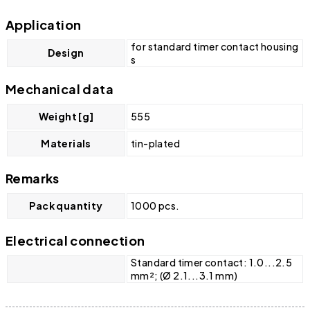
Application
for standard timer contact housing
Design
s
Mechanical data
Weight [g]
555
Materials
tin-plated
Remarks
Pack quantity
1000 pcs.
Electrical connection
Standard timer contact: 1.0...2.5
mm²; (Ø 2.1...3.1 mm)