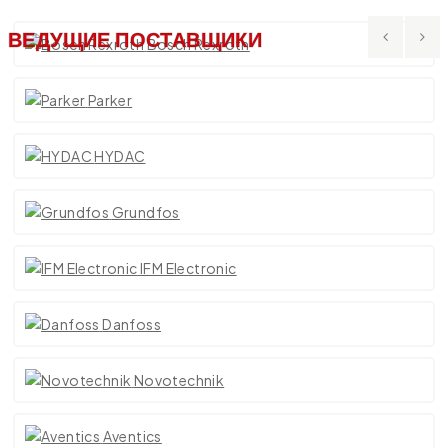
ВЕДУЩИЕ ПОСТАВЩИКИ
Bosch Rexroth
Parker
HYDAC
Grundfos
IFM Electronic
Danfoss
Novotechnik
Aventics