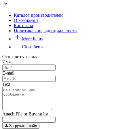
expand_more
Каталог производителей
О компании
Контакты
Политика конфиденциальности
add
More Items
remove
Close Items
Отправить заявку
Имя
E-mail
Text
Attach File or Buying list
Загрузить файл