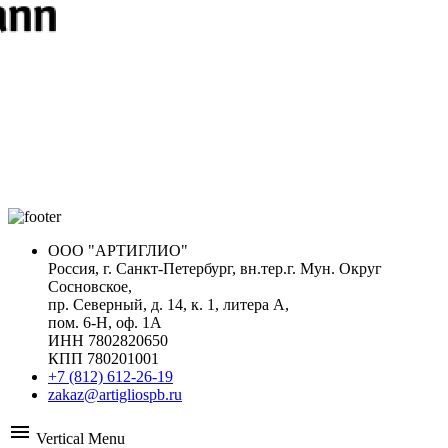
ООО "АРТИГЛИО"
Россия, г. Санкт-Петербург, вн.тер.г. Мун. Округ
Сосновское,
пр. Северный, д. 14, к. 1, литера А,
пом. 6-Н, оф. 1А
ИНН 7802820650
КПП 780201001
+7 (812) 612-26-19
zakaz@artigliospb.ru
menu
Vertical Menu