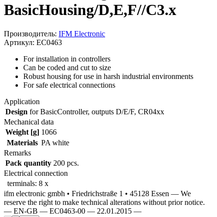
BasicHousing/D,E,F//C3.x
Производитель:
IFM Electronic
Артикул: EC0463
For installation in controllers
Can be coded and cut to size
Robust housing for use in harsh industrial environments
For safe electrical connections
Application
Design
for BasicController, outputs D/E/F, CR04xx
Mechanical data
Weight [g]
1066
Materials
PA white
Remarks
Pack quantity
200 pcs.
Electrical connection
terminals: 8 x
ifm electronic gmbh • Friedrichstraße 1 • 45128 Essen — We
reserve the right to make technical alterations without prior notice.
— EN-GB — EC0463-00 — 22.01.2015 —