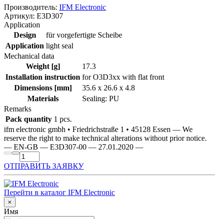
Производитель:
IFM Electronic
Артикул: E3D307
Application
Design
für vorgefertigte Scheibe
Application
light seal
Mechanical data
Weight [g]
17.3
Installation instruction
for O3D3xx with flat front
Dimensions [mm]
35.6 x 26.6 x 4.8
Materials
Sealing: PU
Remarks
Pack quantity
1 pcs.
ifm electronic gmbh • Friedrichstraße 1 • 45128 Essen — We
reserve the right to make technical alterations without prior notice.
— EN-GB — E3D307-00 — 27.01.2020 —
ОТПРАВИТЬ ЗАЯВКУ
Перейти в каталог IFM Electronic
×
Имя