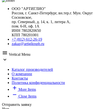
ООО "АРТИГЛИО"
Россия, г. Санкт-Петербург, вн.тер.г. Мун. Округ
Сосновское,
пр. Северный, д. 14, к. 1, литера А,
пом. 6-Н, оф. 1А
ИНН 7802820650
КПП 780201001
+7 (812) 612-26-19
zakaz@artigliospb.ru
menu
Vertical Menu
expand_more
Каталог производителей
О компании
Контакты
Политика конфиденциальности
add
More Items
remove
Close Items
Отправить заявку
Имя