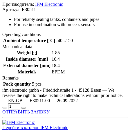
Производитель:
IFM Electronic
Артикул: E30511
For reliably sealing tanks, containers and pipes
For use in combination with process sensors
Operating conditions
Ambient temperature [°C]
-40...150
Mechanical data
Weight [g]
1.85
Inside diameter [mm]
16.4
External diameter [mm]
18.4
Materials
EPDM
Remarks
Pack quantity
5 pcs.
ifm electronic gmbh • Friedrichstraße 1 • 45128 Essen — We
reserve the right to make technical alterations without prior notice.
— EN-GB — E30511-00 — 26.09.2022 —
ОТПРАВИТЬ ЗАЯВКУ
Перейти в каталог IFM Electronic