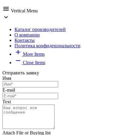
menu
Vertical Menu
expand_more
Каталог производителей
О компании
Контакты
Политика конфиденциальности
add
More Items
remove
Close Items
Отправить заявку
Имя
E-mail
Text
Attach File or Buying list