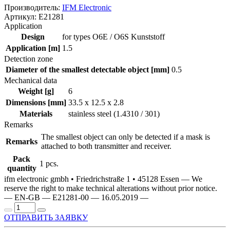
Производитель:
IFM Electronic
Артикул: E21281
Application
Design
for types O6E / O6S Kunststoff
Application [m]
1.5
Detection zone
Diameter of the smallest detectable object [mm]
0.5
Mechanical data
Weight [g]
6
Dimensions [mm]
33.5 x 12.5 x 2.8
Materials
stainless steel (1.4310 / 301)
Remarks
The smallest object can only be detected if a mask is
Remarks
attached to both transmitter and receiver.
Pack
1 pcs.
quantity
ifm electronic gmbh • Friedrichstraße 1 • 45128 Essen — We
reserve the right to make technical alterations without prior notice.
— EN-GB — E21281-00 — 16.05.2019 —
ОТПРАВИТЬ ЗАЯВКУ