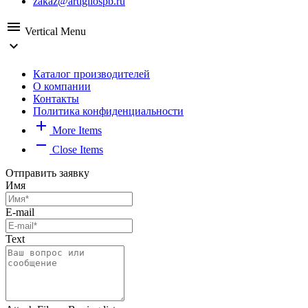
zakaz@artigliospb.ru
menu
Vertical Menu
expand_more
Каталог производителей
О компании
Контакты
Политика конфиденциальности
add
More Items
remove
Close Items
Отправить заявку
Имя
E-mail
Text