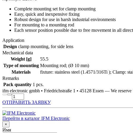
Complete mounting set for clamp mounting
Easy, quick and inexpensive fixing
Robust design for use in harsh industrial environments
For mounting to a mounting rod
Each sensor position possible due to free movement in all direc
Application
Design
clamp mounting, for side lens
Mechanical data
Weight [g]
55.5
Type of mounting
Mounting rod; (Ø 10 mm)
Materials
fixture: stainless steel (1.4571/316Ti ); Clamp: sta
Remarks
Pack quantity
1 pcs.
ifm electronic gmbh • Friedrichstraße 1 • 45128 Essen — We reserv
ОТПРАВИТЬ ЗАЯВКУ
Перейти в каталог IFM Electronic
×
Имя