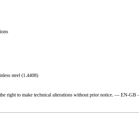
tions
inless steel (1.4408)
e the right to make technical alterations without prior notice. — E