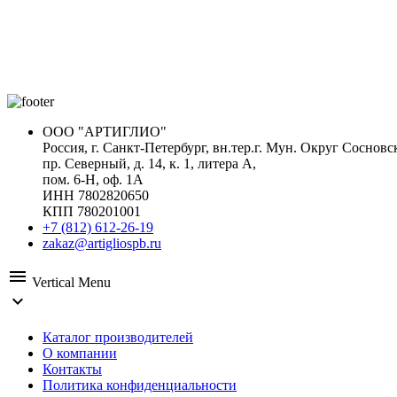
ООО "АРТИГЛИО"
Россия, г. Санкт-Петербург, вн.тер.г. Мун. Округ Сосновс
пр. Северный, д. 14, к. 1, литера А,
пом. 6-Н, оф. 1А
ИНН 7802820650
КПП 780201001
+7 (812) 612-26-19
zakaz@artigliospb.ru
menu
Vertical Menu
expand_more
Каталог производителей
О компании
Контакты
Политика конфиденциальности