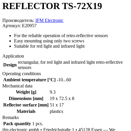
REFLECTOR TS-72X19
Производитель:
IFM Electronic
Артикул: E20957
For the reliable operation of retro-reflective sensors
Easy mounting using only two screws
Suitable for red light and infrared light
Application
rectangular, for red light and infrared light retro-reflective
Design
sensors
Operating conditions
Ambient temperature [°C]
-10...60
Mechanical data
Weight [g]
9.3
Dimensions [mm]
19 x 72.5 x 8
Reflector surface [mm]
51 x 17
Materials
plastics
Remarks
Pack quantity
1 pcs.
ifm electronic gmbh • Friedrichstraße 1 • 45128 Essen — We