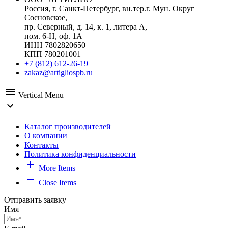
Россия, г. Санкт-Петербург, вн.тер.г. Мун. Округ
Сосновское,
пр. Северный, д. 14, к. 1, литера А,
пом. 6-Н, оф. 1А
ИНН 7802820650
КПП 780201001
+7 (812) 612-26-19
zakaz@artigliospb.ru
menu
Vertical Menu
expand_more
Каталог производителей
О компании
Контакты
Политика конфиденциальности
add
More Items
remove
Close Items
Отправить заявку
Имя