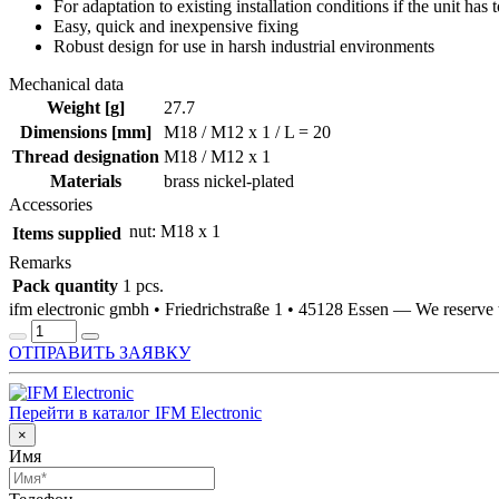
For adaptation to existing installation conditions if the unit has 
Easy, quick and inexpensive fixing
Robust design for use in harsh industrial environments
Mechanical data
Weight [g]
27.7
Dimensions [mm]
M18 / M12 x 1 / L = 20
Thread designation
M18 / M12 x 1
Materials
brass nickel-plated
Accessories
nut: M18 x 1
Items supplied
Remarks
Pack quantity
1 pcs.
ifm electronic gmbh • Friedrichstraße 1 • 45128 Essen — We reserv
ОТПРАВИТЬ ЗАЯВКУ
Перейти в каталог IFM Electronic
×
Имя