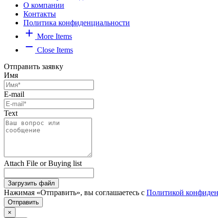
О компании
Контакты
Политика конфиденциальности
add
More Items
remove
Close Items
Отправить заявку
Имя
E-mail
Text
Attach File or Buying list
Загрузить файл
Нажимая «Отправить», вы соглашаетесь с
Политикой конфиден
Отправить
×