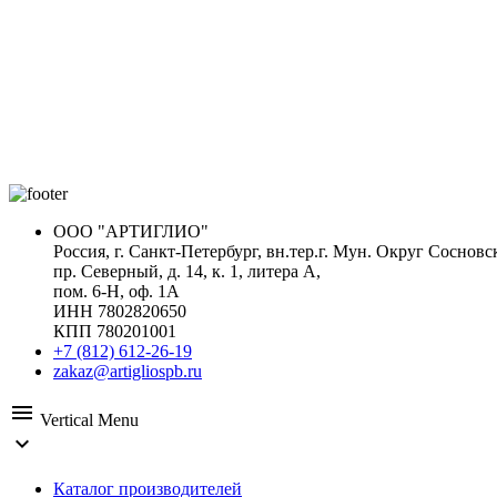
ООО "АРТИГЛИО"
Россия, г. Санкт-Петербург, вн.тер.г. Мун. Округ Сосновс
пр. Северный, д. 14, к. 1, литера А,
пом. 6-Н, оф. 1А
ИНН 7802820650
КПП 780201001
+7 (812) 612-26-19
zakaz@artigliospb.ru
menu
Vertical Menu
expand_more
Каталог производителей