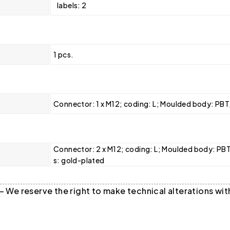
labels: 2
1 pcs.
Connector: 1 x M12; coding: L; Moulded body: PBT,
Connector: 2 x M12; coding: L; Moulded body: PBT,
s: gold-plated
 — We reserve the right to make technical alterations w