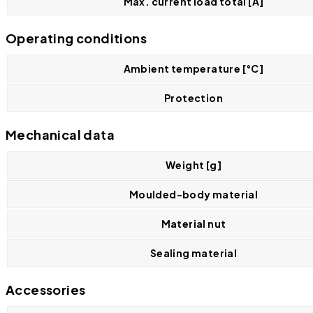
Max. current load total [A]
Operating conditions
Ambient temperature [°C]
Protection
Mechanical data
Weight [g]
Moulded-body material
Material nut
Sealing material
Accessories