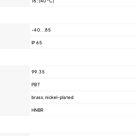
16; (40 °C)
-40...85
IP 65
99.35
PBT
brass, nickel-plated
HNBR