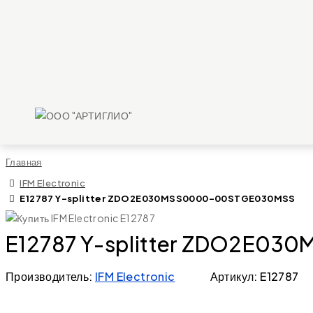
Главная
IFM Electronic
E12787 Y-splitter ZDO2E030MSS0000-00STGE030MSS
E12787 Y-splitter ZDO2E0
Производитель:
IFM Electronic
Артикул: E12787