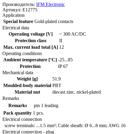
Производитель:
IFM Electronic
Артикул: E12775
Application
Special feature
Gold-plated contacts
Electrical data
Operating voltage [V]
< 300 AC/DC
Protection class
II
Max. current load total [A]
12
Operating conditions
Ambient temperature [°C]
-25...85
Protection
IP 67
Mechanical data
Weight [g]
51.9
Moulded-body material
PBT
Material nut
diecast zinc, nickel-plated
Remarks
Remarks
pin 1 leading
Pack quantity
1 pcs.
Electrical connection
screw terminals: ...1.5 mm²; Cable sheath: Ø 6...8 mm; AWG 16
Electrical connection - plug