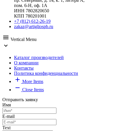
пр. Северный, д. 14, к. 1, литера А,
пом. 6-Н, оф. 1А
ИНН 7802820650
КПП 780201001
+7 (812) 612-26-19
zakaz@artigliospb.ru
menu
Vertical Menu
expand_more
Каталог производителей
О компании
Контакты
Политика конфиденциальности
add
More Items
remove
Close Items
Отправить заявку
Имя
E-mail
Text