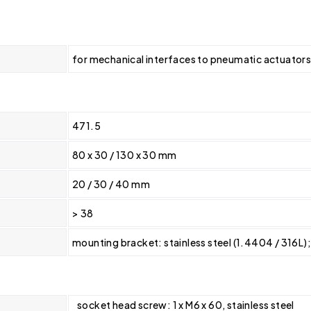
for mechanical interfaces to pneumatic actuators
471.5
80 x 30 / 130 x 30 mm
20 / 30 / 40 mm
> 38
mounting bracket: stainless steel (1.4404 / 316L)
socket head screw: 1 x M6 x 60, stainless steel