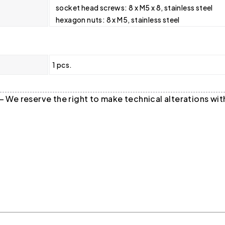
socket head screws: 8 x M5 x 8, stainless steel
hexagon nuts: 8 x M5, stainless steel
1 pcs.
 — We reserve the right to make technical alterations w