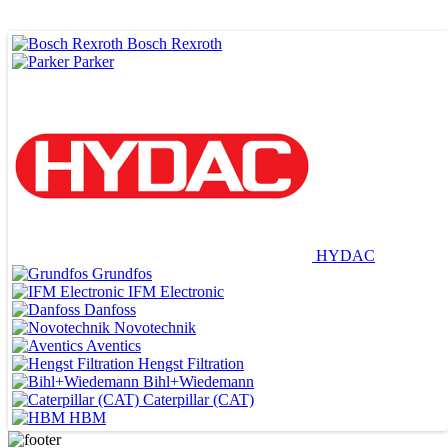
Bosch Rexroth
Parker
HYDAC
Grundfos
IFM Electronic
Danfoss
Novotechnik
Aventics
Hengst Filtration
ВЕДУЩИЕ ПОСТАВЩИКИ
Bihl+Wiedemann
Caterpillar (CAT)
HBM