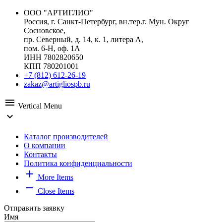
ООО "АРТИГЛИО"
Россия, г. Санкт-Петербург, вн.тер.г. Мун. Округ
Сосновское,
пр. Северный, д. 14, к. 1, литера А,
пом. 6-Н, оф. 1А
ИНН 7802820650
КПП 780201001
+7 (812) 612-26-19
zakaz@artigliospb.ru
menu
Vertical Menu
expand_more
Каталог производителей
О компании
Контакты
Политика конфиденциальности
add
More Items
remove
Close Items
Отправить заявку
Имя