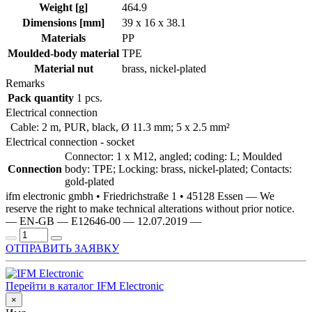
Weight [g]
464.9
Dimensions [mm]
39 x 16 x 38.1
Materials
PP
Moulded-body material
TPE
Material nut
brass, nickel-plated
Remarks
Pack quantity
1 pcs.
Electrical connection
Cable: 2 m, PUR, black, Ø 11.3 mm; 5 x 2.5 mm²
Electrical connection - socket
Connector: 1 x M12, angled; coding: L; Moulded
Connection
body: TPE; Locking: brass, nickel-plated; Contacts:
gold-plated
ifm electronic gmbh • Friedrichstraße 1 • 45128 Essen — We
reserve the right to make technical alterations without prior notice.
— EN-GB — E12646-00 — 12.07.2019 —
ОТПРАВИТЬ ЗАЯВКУ
Перейти в каталог IFM Electronic
×