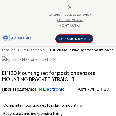
close
Каталог производителей
О КОМПАНИИ
КОНТАКТЫ
ОТПРАВИТЬ ЗАЯВКУ
Главная
IFM Electronic
E11120 Mounting set for position
E11120 Mounting set for position sensors
MOUNTING BRACKET STRAIGHT
Производитель:
IFM Electronic
Артикул: E11120
Complete mounting set for clamp mounting
Easy, quick and inexpensive fixing