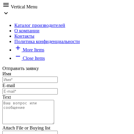
menu
Vertical Menu
expand_more
Каталог производителей
О компании
Контакты
Политика конфиденциальности
add
More Items
remove
Close Items
Отправить заявку
Имя
E-mail
Text
Attach File or Buying list