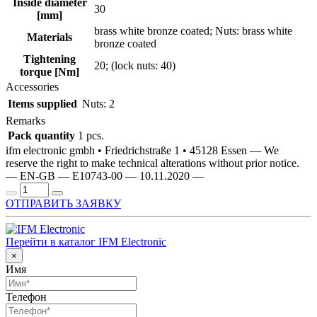
Inside diameter
30
[mm]
brass white bronze coated; Nuts: brass white
Materials
bronze coated
Tightening
20; (lock nuts: 40)
torque [Nm]
Accessories
Items supplied
Nuts: 2
Remarks
Pack quantity
1 pcs.
ifm electronic gmbh • Friedrichstraße 1 • 45128 Essen — We
reserve the right to make technical alterations without prior notice.
— EN-GB — E10743-00 — 10.11.2020 —
ОТПРАВИТЬ ЗАЯВКУ
Перейти в каталог IFM Electronic
×
Имя
Телефон