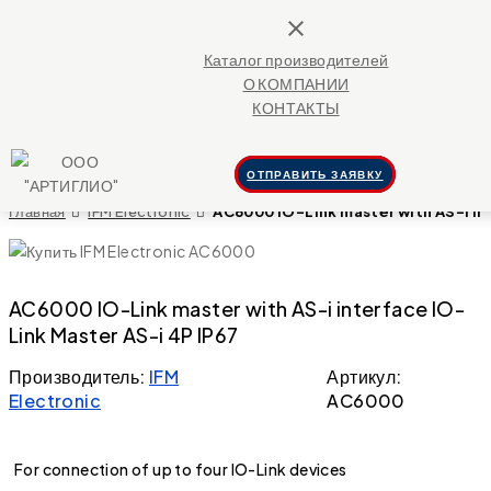
close
Каталог производителей
О КОМПАНИИ
КОНТАКТЫ
ОТПРАВИТЬ ЗАЯВКУ
Главная
IFM Electronic
AC6000 IO-Link master with AS-i in
AC6000 IO-Link master with AS-i interface IO-
Link Master AS-i 4P IP67
Производитель:
IFM
Артикул:
Electronic
AC6000
For connection of up to four IO-Link devices