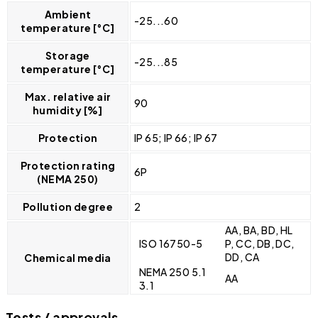
Ambient
-25...60
temperature [°C]
Storage
-25...85
temperature [°C]
Max. relative air
90
humidity [%]
Protection
IP 65; IP 66; IP 67
Protection rating
6P
(NEMA 250)
Pollution degree
2
AA, BA, BD, HL
ISO 16750-5
P, CC, DB, DC,
DD, CA
Chemical media
NEMA 250 5.1
AA
3.1
Tests / approvals