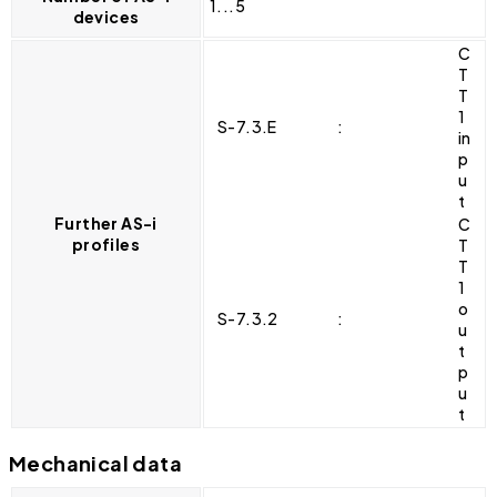
1...5
devices
C
T
T
1
S-7.3.E
:
in
p
u
t
Further AS-i
C
profiles
T
T
1
o
S-7.3.2
:
u
t
p
u
t
Mechanical data