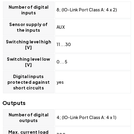
Number of digital
8; (IO-Link Port Class A: 4 x 2)
inputs
Sensor supply of
AUX
the inputs
Switching level high
11...30
[V]
Switching level low
0...5
[V]
Digital inputs
protected against
yes
short circuits
Outputs
Number of digital
4; (IO-Link Port Class A: 4 x 1)
outputs
Max. current load