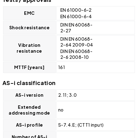
EN 61000-6-2
EMC
EN 61000-6-4
DIN EN 60068-
Shock resistance
2-27
DIN EN 60068-
2-64 2009-04
Vibration
resistance
DIN EN 60068-
2-6 2008-10
MTTF [years]
161
AS-i classification
AS-i version
2.11; 3.0
Extended
no
addressing mode
AS-i profile
S-7.4.E; (CTT1 input)
Number of AS-i