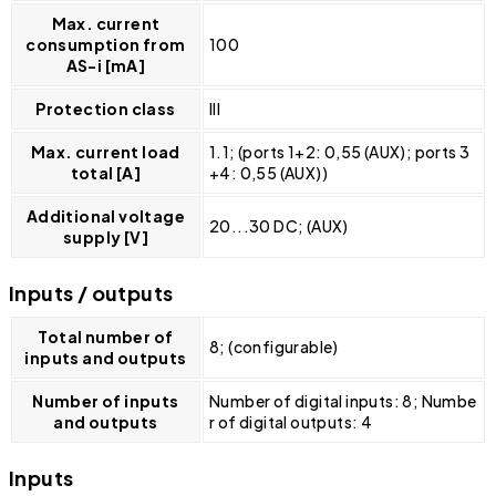
Max. current
consumption from
100
AS-i [mA]
Protection class
III
Max. current load
1.1; (ports 1+2: 0,55 (AUX); ports 3
total [A]
+4: 0,55 (AUX))
Additional voltage
20...30 DC; (AUX)
supply [V]
Inputs / outputs
Total number of
8; (configurable)
inputs and outputs
Number of inputs
Number of digital inputs: 8; Numbe
and outputs
r of digital outputs: 4
Inputs