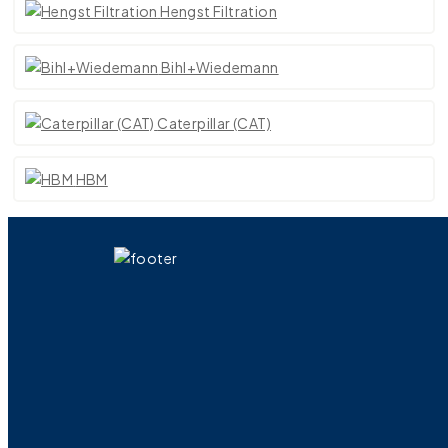
Hengst Filtration
Bihl+Wiedemann
Caterpillar (CAT)
HBM