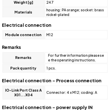
Weight [g]
247
housing: PA orange; socket: brass
Materials
nickel-plated
Electrical connection
Module connection
M12
Remarks
For further information please se
Remarks
e the operating instructions.
Pack quantity
1 pcs.
Electrical connection - Process connection
IO-Link Port Class A
Connector: 4 x M12; coding: A
X01...X04
Electrical connection - power supply IN