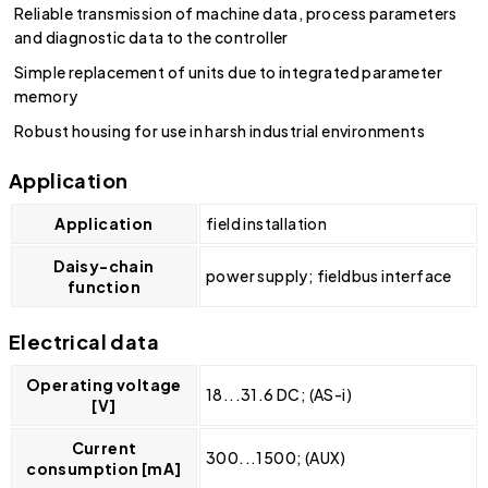
Reliable transmission of machine data, process parameters
and diagnostic data to the controller
Simple replacement of units due to integrated parameter
memory
Robust housing for use in harsh industrial environments
Application
Application
field installation
Daisy-chain
power supply; fieldbus interface
function
Electrical data
Operating voltage
18...31.6 DC; (AS-i)
[V]
Current
300...1500; (AUX)
consumption [mA]