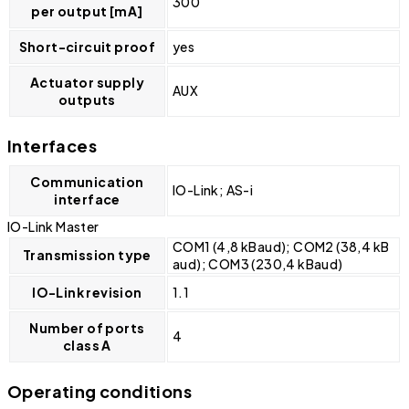
300
per output [mA]
Short-circuit proof
yes
Actuator supply
AUX
outputs
Interfaces
Communication
IO-Link; AS-i
interface
IO-Link Master
COM1 (4,8 kBaud); COM2 (38,4 kB
Transmission type
aud); COM3 (230,4 kBaud)
IO-Link revision
1.1
Number of ports
4
class A
Operating conditions