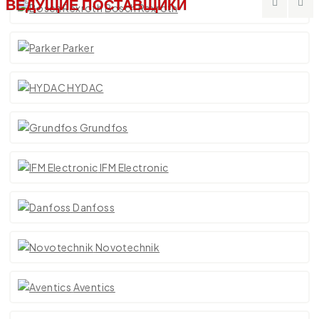
ВЕДУЩИЕ ПОСТАВЩИКИ
Bosch Rexroth
Parker
HYDAC
Grundfos
IFM Electronic
Danfoss
Novotechnik
Aventics