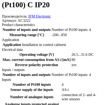
(Pt100) C IP20
Производитель:
IFM Electronic
Артикул: AC3222
Product characteristics
Number of inputs and outputs
Number of Pt100 inputs: 4
Measuring range [°C]
-200...850
Application
Application
Installation in control cabinets
Electrical data
Operating voltage [V]
26.5...31.6 DC
Max. current consumption from AS-i [mA]
80
Reverse polarity protection
yes
Inputs / outputs
Number of inputs and outputs
Number of Pt100 inputs: 4
Inputs
Number of Pt100 inputs
4
Sensor supply of the inputs
AS-i
connection of 2- and 4-
Number of analogue inputs
wire sensors
Analogue inputs protected against