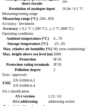
yes
short circuits
Resolution of analogue input
16 bit / 0.1 °C
Measuring/setting range
Measuring range [°C]
-200...850
Accuracy / deviations
Accuracy
± 0.2 °C (-200 °C)...± 2 °C (800 °C)
Operating conditions
Ambient temperature [°C]
0...70
Storage temperature [°C]
-25...85
Max. relative air humidity [%]
90; (non condensing)
Max. height above sea level [m]
2000
Protection
IP 20
Protection rating terminals
IP 20
Pollution degree
2
Tests / approvals
EN 61000-6-2
EMC
EN 61000-6-4
AS-i classification
AS-i version
2.11; 3.0
AS-i addressing
addressing socket