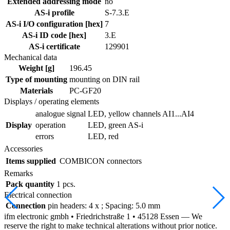
Extended addressing mode
no
AS-i profile
S-7.3.E
AS-i I/O configuration [hex]
7
AS-i ID code [hex]
3.E
AS-i certificate
129901
Mechanical data
Weight [g]
196.45
Type of mounting
mounting on DIN rail
Materials
PC-GF20
Displays / operating elements
analogue signal
LED, yellow channels AI1...AI4
Display
operation
LED, green AS-i
errors
LED, red
Accessories
Items supplied
COMBICON connectors
Remarks
Pack quantity
1 pcs.
Electrical connection
Connection
pin headers: 4 x ; Spacing: 5.0 mm
ifm electronic gmbh • Friedrichstraße 1 • 45128 Essen — We
reserve the right to make technical alterations without prior notice.