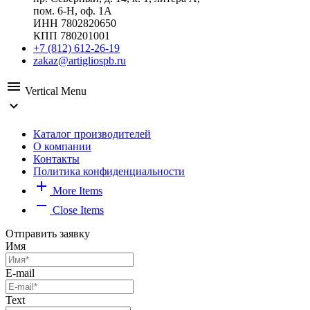
пом. 6-Н, оф. 1А
ИНН 7802820650
КПП 780201001
+7 (812) 612-26-19
zakaz@artigliospb.ru
menu
Vertical Menu
expand_more
Каталог производителей
О компании
Контакты
Политика конфиденциальности
add
More Items
remove
Close Items
Отправить заявку
Имя
E-mail
Text