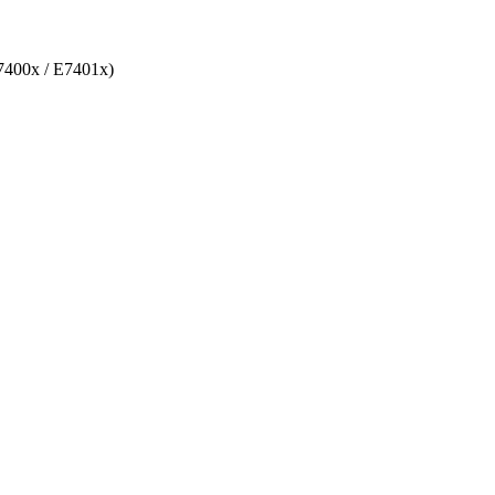
E7400x / E7401x)