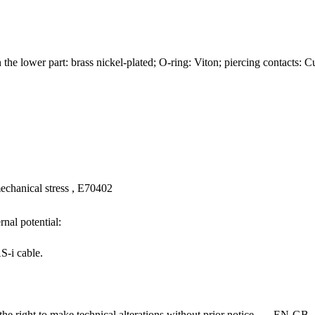
n the lower part: brass nickel-plated; O-ring: Viton; piercing contacts: 
 mechanical stress , E70402
rnal potential:
S-i cable.
e the right to make technical alterations without prior notice. — 