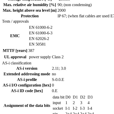
Max. relative air humidity [%]
90; (non condensing)
Max. height above sea level [m]
2000
Protection
IP 67; (when flat cables are used 
Tests / approvals
EN 61000-6-2
EN 61000-6-3
EMC
EN 62026-2
EN 50581
MTTF [years]
387
UL approval
power supply
Class 2
AS-i classification
AS-i version
2.11; 3.0
Extended addressing mode
no
AS-i profile
S-0.0.E
AS-i I/O configuration [hex]
0
AS-i ID code [hex]
0.E
data bit
D0
D1
D2
D3
input
1
2
3
4
Assignment of the data bits
socket
I-1
I-2
I-3
I-4
pin
2+4
2+4
2+4
2+4