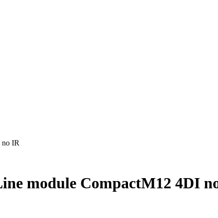
 no IR
Line module CompactM12 4DI n