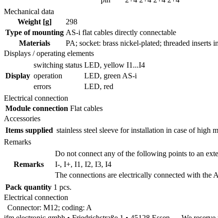
Mechanical data
Weight [g]
298
Type of mounting
AS-i flat cables directly connectable
Materials
PA; socket: brass nickel-plated; threaded inserts i
Displays / operating elements
switching status
LED, yellow I1...I4
Display
operation
LED, green AS-i
errors
LED, red
Electrical connection
Module connection
Flat cables
Accessories
Items supplied
stainless steel sleeve for installation in case of high
Remarks
Do not connect any of the following points to an exte
Remarks
I-, I+, I1, I2, I3, I4
The connections are electrically connected with the A
Pack quantity
1 pcs.
Electrical connection
Connector: M12; coding: A
ifm electronic gmbh • Friedrichstraße 1 • 45128 Essen — We reserv