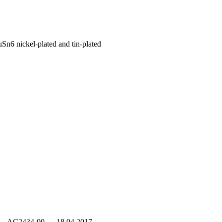
CuSn6 nickel-plated and tin-plated
EN-GB — AC2434-00 — 18.04.2017 —