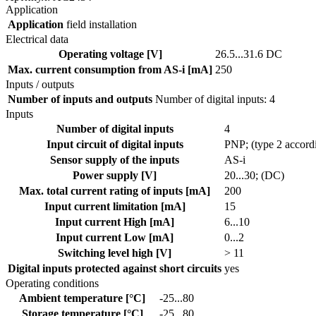
Application
Application
field installation
Electrical data
Operating voltage [V]
26.5...31.6 DC
Max. current consumption from AS-i [mA]
250
Inputs / outputs
Number of inputs and outputs
Number of digital inputs: 4
Inputs
Number of digital inputs
4
Input circuit of digital inputs
PNP; (type 2 accord
Sensor supply of the inputs
AS-i
Power supply [V]
20...30; (DC)
Max. total current rating of inputs [mA]
200
Input current limitation [mA]
15
Input current High [mA]
6...10
Input current Low [mA]
0...2
Switching level high [V]
> 11
Digital inputs protected against short circuits
yes
Operating conditions
Ambient temperature [°C]
-25...80
Storage temperature [°C]
-25...80