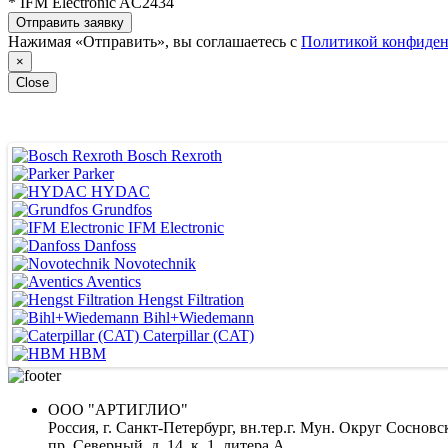
* IFM Electronic AC2434
Отправить заявку
Нажимая «Отправить», вы соглашаетесь с
Политикой конфиден
×
Close
Bosch Rexroth
ВЕДУЩИЕ ПОСТАВЩИКИ
Parker
HYDAC
Grundfos
IFM Electronic
Danfoss
Novotechnik
Aventics
Hengst Filtration
Bihl+Wiedemann
Caterpillar (CAT)
HBM
ООО "АРТИГЛИО"
Россия, г. Санкт-Петербург, вн.тер.г. Мун. Округ Сосновс
пр. Северный, д. 14, к. 1, литера А,