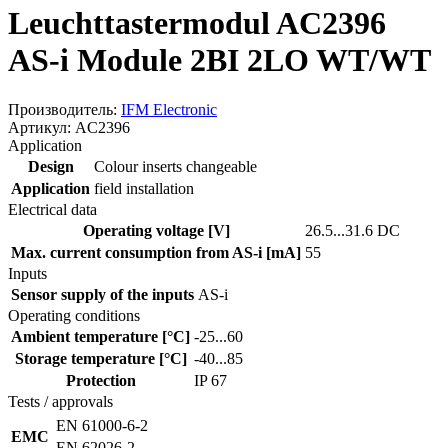
Leuchttastermodul AC2396
AS-i Module 2BI 2LO WT/WT
Производитель:
IFM Electronic
Артикул: AC2396
Application
Design
Colour inserts changeable
Application
field installation
Electrical data
Operating voltage [V]
26.5...31.6 DC
Max. current consumption from AS-i [mA]
55
Inputs
Sensor supply of the inputs
AS-i
Operating conditions
Ambient temperature [°C]
-25...60
Storage temperature [°C]
-40...85
Protection
IP 67
Tests / approvals
EN 61000-6-2
EMC
EN 62026-2