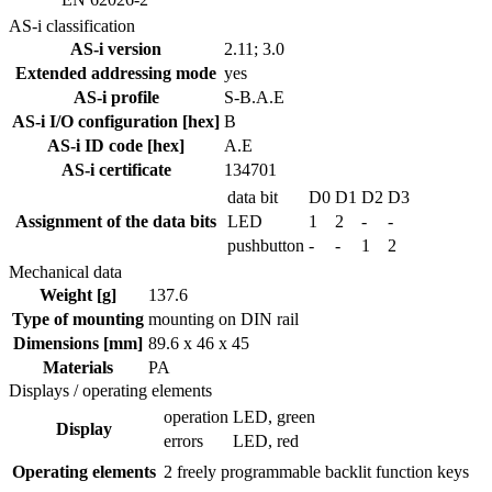
AS-i classification
AS-i version
2.11; 3.0
Extended addressing mode
yes
AS-i profile
S-B.A.E
AS-i I/O configuration [hex]
B
AS-i ID code [hex]
A.E
AS-i certificate
134701
data bit
D0
D1
D2
D3
Assignment of the data bits
LED
1
2
-
-
pushbutton
-
-
1
2
Mechanical data
Weight [g]
137.6
Type of mounting
mounting on DIN rail
Dimensions [mm]
89.6 x 46 x 45
Materials
PA
Displays / operating elements
operation
LED, green
Display
errors
LED, red
Operating elements
2
freely programmable backlit function keys