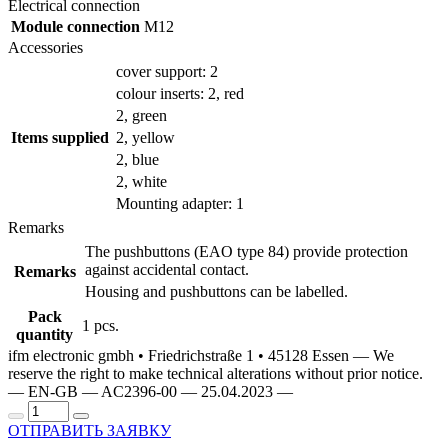
Electrical connection
Module connection
M12
Accessories
cover support: 2
colour inserts: 2, red
2, green
Items supplied
2, yellow
2, blue
2, white
Mounting adapter: 1
Remarks
The pushbuttons (EAO type 84) provide protection
against accidental contact.
Remarks
Housing and pushbuttons can be labelled.
Pack
1 pcs.
quantity
ifm electronic gmbh • Friedrichstraße 1 • 45128 Essen — We
reserve the right to make technical alterations without prior notice.
— EN-GB — AC2396-00 — 25.04.2023 —
ОТПРАВИТЬ ЗАЯВКУ