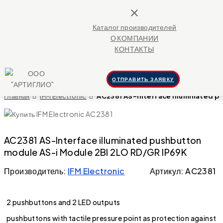
close
Каталог производителей
О КОМПАНИИ
КОНТАКТЫ
ОТПРАВИТЬ ЗАЯВКУ
Главная
IFM Electronic
AC2381 AS-Interface illuminated p
AC2381 AS-Interface illuminated pushbutton
module AS-i Module 2BI 2LO RD/GR IP69K
Производитель:
IFM Electronic
Артикул: AC2381
2 pushbuttons and 2 LED outputs
pushbuttons with tactile pressure point as protection against