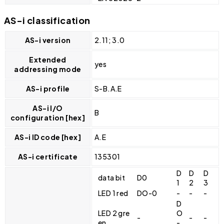
AS-i classification
AS-i version
2.11; 3.0
Extended
yes
addressing mode
AS-i profile
S-B.A.E
AS-i I/O
B
configuration [hex]
AS-i ID code [hex]
A.E
AS-i certificate
135301
D
D
D
data bit
D0
1
2
3
LED 1 red
DO-0
-
-
-
D
LED 2 gre
O
-
-
-
en
-