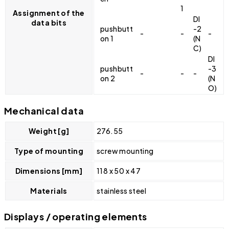
1
Assignment of the
DI
data bits
pushbutt
-2
-
-
-
on 1
(N
C)
DI
pushbutt
-3
-
-
-
on 2
(N
O)
Mechanical data
Weight [g]
276.55
Type of mounting
screw mounting
Dimensions [mm]
118 x 50 x 47
Materials
stainless steel
Displays / operating elements