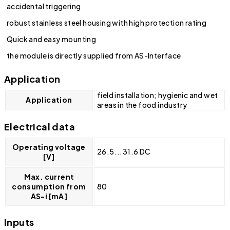
accidental triggering
robust stainless steel housing with high protection rating
Quick and easy mounting
the module is directly supplied from AS-Interface
Application
field installation; hygienic and wet
Application
areas in the food industry
Electrical data
Operating voltage
26.5...31.6 DC
[V]
Max. current
consumption from
80
AS-i [mA]
Inputs