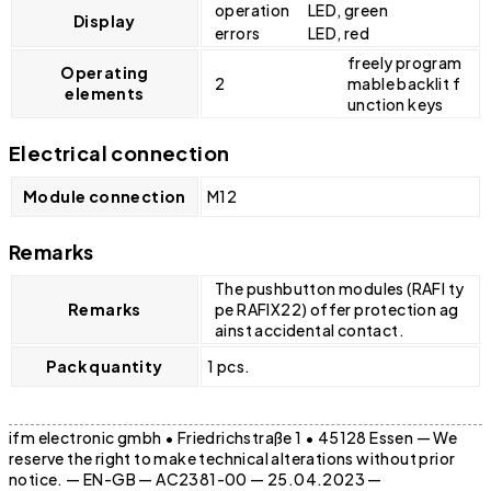
operation
LED, green
Display
errors
LED, red
freely program
Operating
2
mable backlit f
elements
unction keys
Electrical connection
Module connection
M12
Remarks
The pushbutton modules (RAFI ty
Remarks
pe RAFIX22) offer protection ag
ainst accidental contact.
Pack quantity
1 pcs.
ifm electronic gmbh • Friedrichstraße 1 • 45128 Essen — We
reserve the right to make technical alterations without prior
notice. — EN-GB — AC2381-00 — 25.04.2023 —