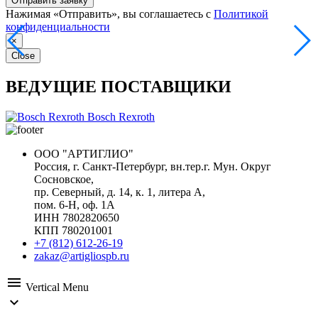
Отправить заявку
Нажимая «Отправить», вы соглашаетесь с
Политикой
конфиденциальности
×
Close
ВЕДУЩИЕ ПОСТАВЩИКИ
Bosch Rexroth
ООО "АРТИГЛИО"
Россия, г. Санкт-Петербург, вн.тер.г. Мун. Округ
Сосновское,
пр. Северный, д. 14, к. 1, литера А,
пом. 6-Н, оф. 1А
ИНН 7802820650
КПП 780201001
+7 (812) 612-26-19
zakaz@artigliospb.ru
menu
Vertical Menu
expand_more