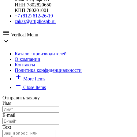
ИНН 7802820650
КПП 780201001
+7 (812) 612-26-19
zakaz@artigliospb.ru
menu
Vertical Menu
expand_more
Каталог производителей
О компании
Контакты
Политика конфиденциальности
add
More Items
remove
Close Items
Отправить заявку
Имя
E-mail
Text