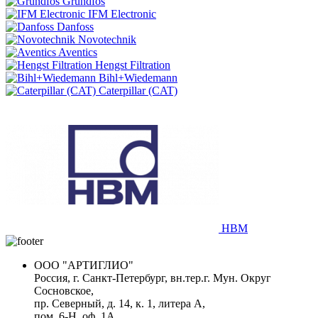
Grundfos
IFM Electronic
Danfoss
Novotechnik
Aventics
Hengst Filtration
Bihl+Wiedemann
Caterpillar (CAT)
HBM
ООО "АРТИГЛИО"
Россия, г. Санкт-Петербург, вн.тер.г. Мун. Округ
Сосновское,
пр. Северный, д. 14, к. 1, литера А,
пом. 6-Н, оф. 1А