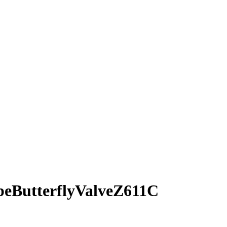
utterflyValveZ611C