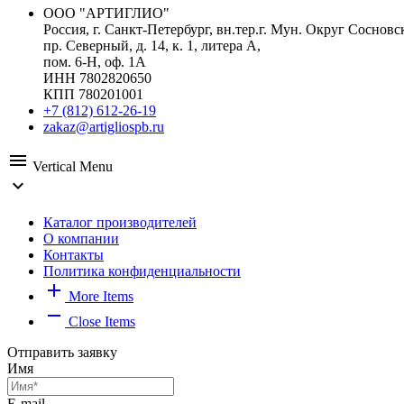
ООО "АРТИГЛИО"
Россия, г. Санкт-Петербург, вн.тер.г. Мун. Округ Сосновс
пр. Северный, д. 14, к. 1, литера А,
пом. 6-Н, оф. 1А
ИНН 7802820650
КПП 780201001
+7 (812) 612-26-19
zakaz@artigliospb.ru
menu
Vertical Menu
expand_more
Каталог производителей
О компании
Контакты
Политика конфиденциальности
add
More Items
remove
Close Items
Отправить заявку
Имя
E-mail