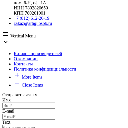
пом. 6-Н, оф. 1А
ИНН 7802820650
КПП 780201001
+7 (812) 612-26-19
zakaz@artigliospb.ru
menu
Vertical Menu
expand_more
Каталог производителей
О компании
Контакты
Политика конфиденциальности
add
More Items
remove
Close Items
Отправить заявку
Имя
E-mail
Text