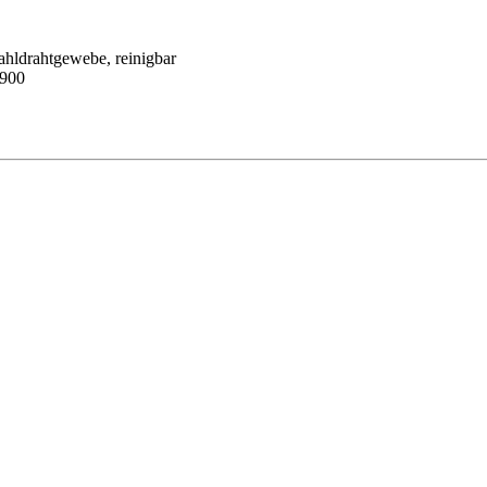
ahldrahtgewebe, reinigbar
900