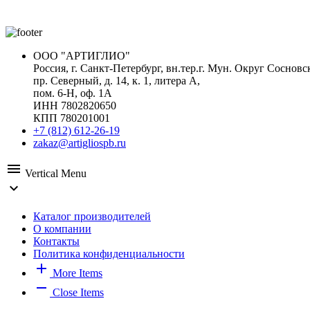
Danfo
ООО "АРТИГЛИО"
Россия, г. Санкт-Петербург, вн.тер.г. Мун. Округ Сосновс
пр. Северный, д. 14, к. 1, литера А,
пом. 6-Н, оф. 1А
ИНН 7802820650
КПП 780201001
+7 (812) 612-26-19
zakaz@artigliospb.ru
menu
Vertical Menu
expand_more
Каталог производителей
О компании
Контакты
Политика конфиденциальности
add
More Items
remove
Close Items