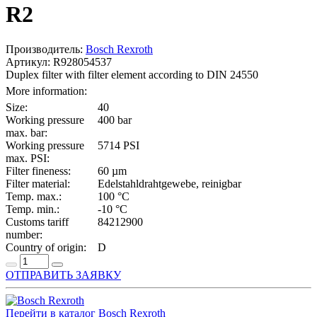
R2
Производитель:
Bosch Rexroth
Артикул: R928054537
Duplex filter with filter element according to DIN 24550
More information:
Size:
40
Working pressure
400 bar
max. bar:
Working pressure
5714 PSI
max. PSI:
Filter fineness:
60 µm
Filter material:
Edelstahldrahtgewebe, reinigbar
Temp. max.:
100 °C
Temp. min.:
-10 °C
Customs tariff
84212900
number:
Country of origin:
D
ОТПРАВИТЬ ЗАЯВКУ
Перейти в каталог Bosch Rexroth