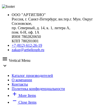
ООО "АРТИГЛИО"
Россия, г. Санкт-Петербург, вн.тер.г. Мун. Округ
Сосновское,
пр. Северный, д. 14, к. 1, литера А,
пом. 6-Н, оф. 1А
ИНН 7802820650
КПП 780201001
+7 (812) 612-26-19
zakaz@artigliospb.ru
menu
Vertical Menu
expand_more
Каталог производителей
О компании
Контакты
Политика конфиденциальности
add
More Items
remove
Close Items