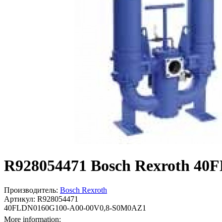
R928054471 Bosch Rexroth 40
Производитель:
Bosch Rexroth
Артикул: R928054471
40FLDN0160G100-A00-00V0,8-S0M0AZ1
More information: