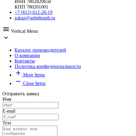
ИНН 7802820650
КПП 780201001
+7 (812) 612-26-19
zakaz@artigliospb.ru
menu
Vertical Menu
expand_more
Каталог производителей
О компании
Контакты
Политика конфиденциальности
add
More Items
remove
Close Items
Отправить заявку
Имя
E-mail
Text