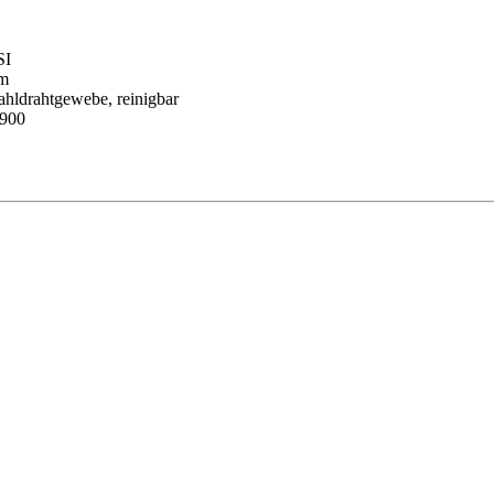
SI
m
ahldrahtgewebe, reinigbar
900