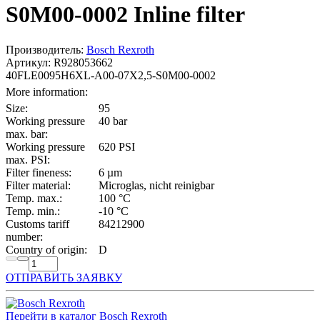
S0M00-0002 Inline filter
Производитель:
Bosch Rexroth
Артикул: R928053662
40FLE0095H6XL-A00-07X2,5-S0M00-0002
More information:
Size:
95
Working pressure
40 bar
max. bar:
Working pressure
620 PSI
max. PSI:
Filter fineness:
6 µm
Filter material:
Microglas, nicht reinigbar
Temp. max.:
100 °C
Temp. min.:
-10 °C
Customs tariff
84212900
number:
Country of origin:
D
ОТПРАВИТЬ ЗАЯВКУ
Перейти в каталог Bosch Rexroth