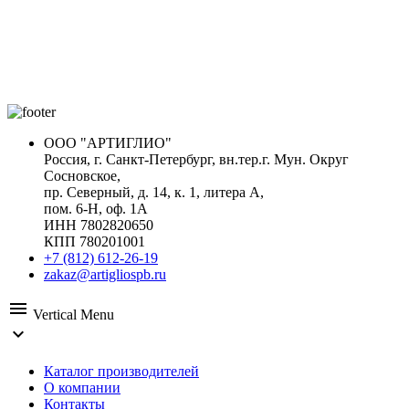
ООО "АРТИГЛИО"
Россия, г. Санкт-Петербург, вн.тер.г. Мун. Округ
Сосновское,
пр. Северный, д. 14, к. 1, литера А,
пом. 6-Н, оф. 1А
ИНН 7802820650
КПП 780201001
+7 (812) 612-26-19
zakaz@artigliospb.ru
menu
Vertical Menu
expand_more
Каталог производителей
О компании
Контакты