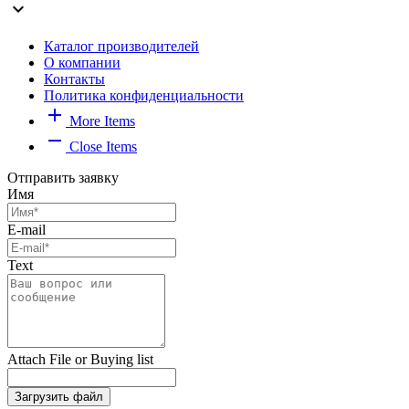
expand_more
Каталог производителей
О компании
Контакты
Политика конфиденциальности
add
More Items
remove
Close Items
Отправить заявку
Имя
E-mail
Text
Attach File or Buying list
Загрузить файл