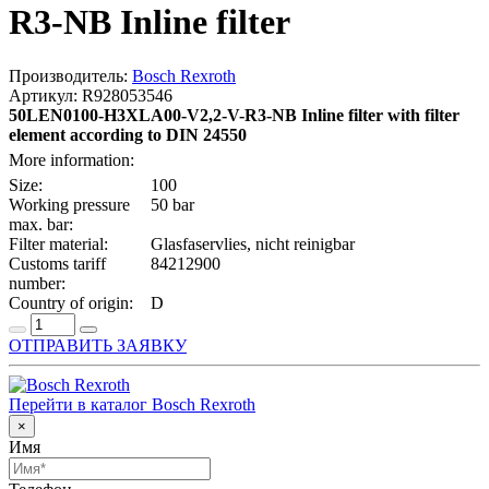
R3-NB Inline filter
Производитель:
Bosch Rexroth
Артикул: R928053546
50LEN0100-H3XLA00-V2,2-V-R3-NB Inline filter with filter
element according to DIN 24550
More information:
Size:
100
Working pressure
50 bar
max. bar:
Filter material:
Glasfaservlies, nicht reinigbar
Customs tariff
84212900
number:
Country of origin:
D
ОТПРАВИТЬ ЗАЯВКУ
Перейти в каталог Bosch Rexroth
×
Имя