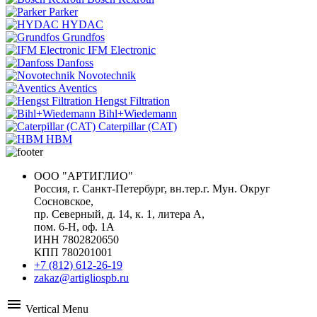
Parker
HYDAC
Grundfos
IFM Electronic
Danfoss
Novotechnik
Aventics
Hengst Filtration
Bihl+Wiedemann
Caterpillar (CAT)
HBM
ООО "АРТИГЛИО"
Россия, г. Санкт-Петербург, вн.тер.г. Мун. Округ
Сосновское,
пр. Северный, д. 14, к. 1, литера А,
пом. 6-Н, оф. 1А
ИНН 7802820650
КПП 780201001
+7 (812) 612-26-19
zakaz@artigliospb.ru
menu
Vertical Menu