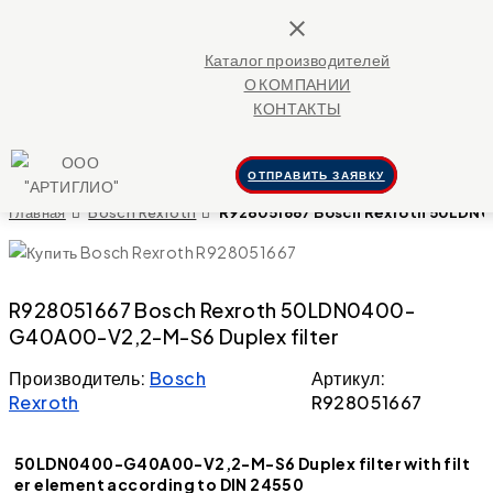
close
Каталог производителей
О КОМПАНИИ
КОНТАКТЫ
ОТПРАВИТЬ ЗАЯВКУ
Главная
Bosch Rexroth
R928051667 Bosch Rexroth 50LDN
R928051667 Bosch Rexroth 50LDN0400-
G40A00-V2,2-M-S6 Duplex filter
Производитель:
Bosch
Артикул:
Rexroth
R928051667
50LDN0400-G40A00-V2,2-M-S6 Duplex filter with filt
er element according to DIN 24550