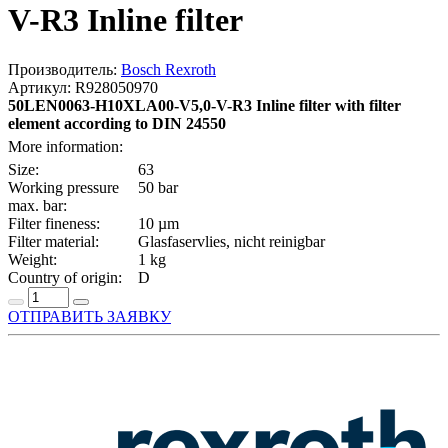
V-R3 Inline filter
Производитель:
Bosch Rexroth
Артикул: R928050970
50LEN0063-H10XLA00-V5,0-V-R3 Inline filter with filter
element according to DIN 24550
More information:
Size:
63
Working pressure
50 bar
max. bar:
Filter fineness:
10 µm
Filter material:
Glasfaservlies, nicht reinigbar
Weight:
1 kg
Country of origin:
D
ОТПРАВИТЬ ЗАЯВКУ