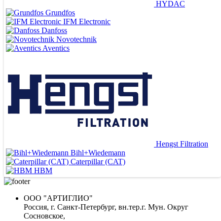
HYDAC
Grundfos
IFM Electronic
Danfoss
Novotechnik
Aventics
Hengst Filtration
Bihl+Wiedemann
ВЕДУЩИЕ ПОСТАВЩИКИ
Caterpillar (CAT)
HBM
ООО "АРТИГЛИО"
Россия, г. Санкт-Петербург, вн.тер.г. Мун. Округ
Сосновское,