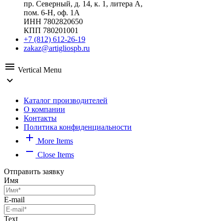
пр. Северный, д. 14, к. 1, литера А,
пом. 6-Н, оф. 1А
ИНН 7802820650
КПП 780201001
+7 (812) 612-26-19
zakaz@artigliospb.ru
menu
Vertical Menu
expand_more
Каталог производителей
О компании
Контакты
Политика конфиденциальности
add
More Items
remove
Close Items
Отправить заявку
Имя
E-mail
Text