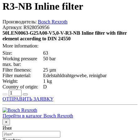
R3-NB Inline filter
Производитель:
Bosch Rexroth
Артикул: R928050956
50LEN0063-G25A00-V5,0-V-R3-NB Inline filter with filter
element according to DIN 24550
More information:
Size:
63
Working pressure
50 bar
max. bar:
Filter fineness:
25 µm
Filter material:
Edelstahldrahtgewebe, reinigbar
Weight:
1 kg
Country of origin:
D
ОТПРАВИТЬ ЗАЯВКУ
Перейти в каталог Bosch Rexroth
×
Имя