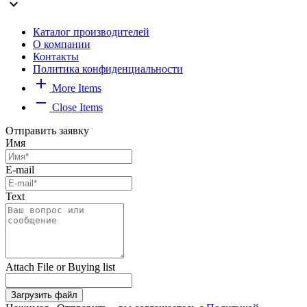
expand_more
Каталог производителей
О компании
Контакты
Политика конфиденциальности
add
More Items
remove
Close Items
Отправить заявку
Имя
E-mail
Text
Attach File or Buying list
Загрузить файл