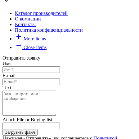
expand_more
Каталог производителей
О компании
Контакты
Политика конфиденциальности
add
More Items
remove
Close Items
Отправить заявку
Имя
E-mail
Text
Attach File or Buying list
Загрузить файл
Нажимая «Отправить», вы соглашаетесь с
Политикой