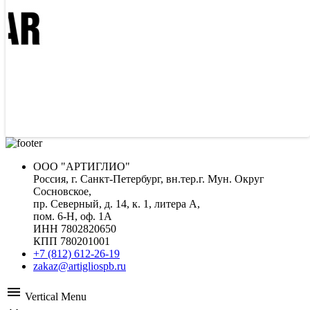
ВЕДУЩИЕ ПОСТАВЩИКИ
ООО "АРТИГЛИО"
Россия, г. Санкт-Петербург, вн.тер.г. Мун. Округ
Сосновское,
пр. Северный, д. 14, к. 1, литера А,
пом. 6-Н, оф. 1А
ИНН 7802820650
КПП 780201001
+7 (812) 612-26-19
zakaz@artigliospb.ru
menu
Vertical Menu