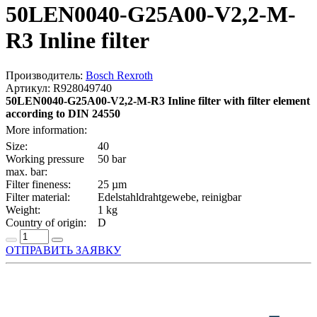
50LEN0040-G25A00-V2,2-M-
R3 Inline filter
Производитель:
Bosch Rexroth
Артикул: R928049740
50LEN0040-G25A00-V2,2-M-R3 Inline filter with filter element
according to DIN 24550
More information:
Size:
40
Working pressure
50 bar
max. bar:
Filter fineness:
25 µm
Filter material:
Edelstahldrahtgewebe, reinigbar
Weight:
1 kg
Country of origin:
D
ОТПРАВИТЬ ЗАЯВКУ