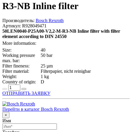
R3-NB Inline filter
Производитель:
Bosch Rexroth
Артикул: R928049471
50LEN0040-P25A00-V2,2-M-R3-NB Inline filter with filter
element according to DIN 24550
More information:
Size:
40
Working pressure
50 bar
max. bar:
Filter fineness:
25 µm
Filter material:
Filterpapier, nicht reinigbar
Weight:
1 kg
Country of origin:
D
ОТПРАВИТЬ ЗАЯВКУ
Перейти в каталог Bosch Rexroth
×
Имя