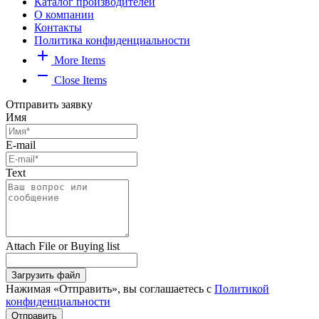
Каталог производителей
О компании
Контакты
Политика конфиденциальности
add
More Items
remove
Close Items
Отправить заявку
Имя
E-mail
Text
Attach File or Buying list
Загрузить файл
Нажимая «Отправить», вы соглашаетесь с
Политикой
конфиденциальности
Отправить