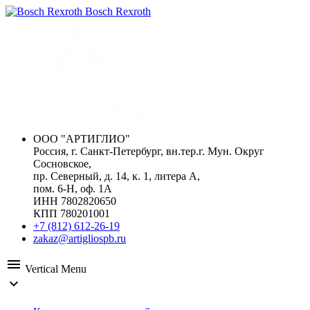
Bosch Rexroth
ООО "АРТИГЛИО"
Россия, г. Санкт-Петербург, вн.тер.г. Мун. Округ
Сосновское,
пр. Северный, д. 14, к. 1, литера А,
пом. 6-Н, оф. 1А
ИНН 7802820650
КПП 780201001
+7 (812) 612-26-19
zakaz@artigliospb.ru
menu
Vertical Menu
expand_more