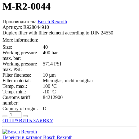
M-R2-0044
Производитель:
Bosch Rexroth
Артикул: R928044910
Duplex filter with filter element according to DIN 24550
More information:
Size:
40
Working pressure
400 bar
max. bar:
Working pressure
5714 PSI
max. PSI:
Filter fineness:
10 µm
Filter material:
Microglas, nicht reinigbar
Temp. max.:
100 °C
Temp. min.:
-10 °C
Customs tariff
84212900
number:
Country of origin:
D
ОТПРАВИТЬ ЗАЯВКУ
Перейти в каталог Bosch Rexroth