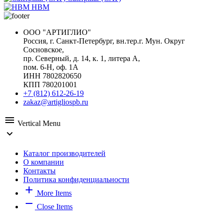
HBM
ООО "АРТИГЛИО"
Россия, г. Санкт-Петербург, вн.тер.г. Мун. Округ
Сосновское,
пр. Северный, д. 14, к. 1, литера А,
пом. 6-Н, оф. 1А
ИНН 7802820650
КПП 780201001
+7 (812) 612-26-19
zakaz@artigliospb.ru
menu
Vertical Menu
expand_more
Каталог производителей
О компании
Контакты
Политика конфиденциальности
add
More Items
remove
Close Items