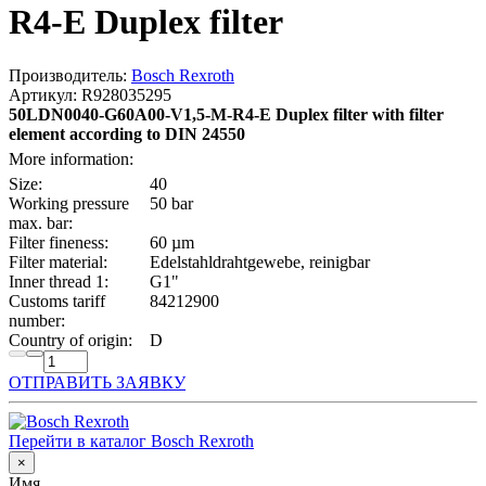
R4-E Duplex filter
Производитель:
Bosch Rexroth
Артикул: R928035295
50LDN0040-G60A00-V1,5-M-R4-E Duplex filter with filter
element according to DIN 24550
More information:
Size:
40
Working pressure
50 bar
max. bar:
Filter fineness:
60 µm
Filter material:
Edelstahldrahtgewebe, reinigbar
Inner thread 1:
G1"
Customs tariff
84212900
number:
Country of origin:
D
ОТПРАВИТЬ ЗАЯВКУ
Перейти в каталог Bosch Rexroth
×
Имя