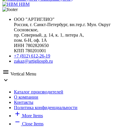
HBM
ООО "АРТИГЛИО"
Россия, г. Санкт-Петербург, вн.тер.г. Мун. Округ
Сосновское,
пр. Северный, д. 14, к. 1, литера А,
пом. 6-Н, оф. 1А
ИНН 7802820650
КПП 780201001
+7 (812) 612-26-19
zakaz@artigliospb.ru
menu
Vertical Menu
expand_more
Каталог производителей
О компании
Контакты
Политика конфиденциальности
add
More Items
remove
Close Items