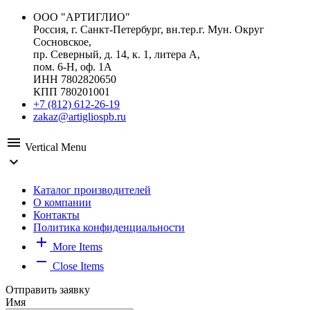
ООО "АРТИГЛИО"
Россия, г. Санкт-Петербург, вн.тер.г. Мун. Округ
Сосновское,
пр. Северный, д. 14, к. 1, литера А,
пом. 6-Н, оф. 1А
ИНН 7802820650
КПП 780201001
+7 (812) 612-26-19
zakaz@artigliospb.ru
menu
Vertical Menu
expand_more
Каталог производителей
О компании
Контакты
Политика конфиденциальности
add
More Items
remove
Close Items
Отправить заявку
Имя