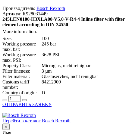
Производитель:
Bosch Rexroth
Артикул: R928031449
245LEN0100-H3XLA00-V5,0-V-R4-4 Inline filter with filter
element according to DIN 24550
More information:
Size:
100
Working pressure
245 bar
max. bar:
Working pressure
3628 PSI
max. PSI:
Property Class:
Microglas, nicht reinigbar
Filter fineness:
3 µm
Filter material:
Glasfaservlies, nicht reinigbar
Customs tariff
84212900
number:
Country of origin:
D
ОТПРАВИТЬ ЗАЯВКУ
Перейти в каталог Bosch Rexroth
×
Имя